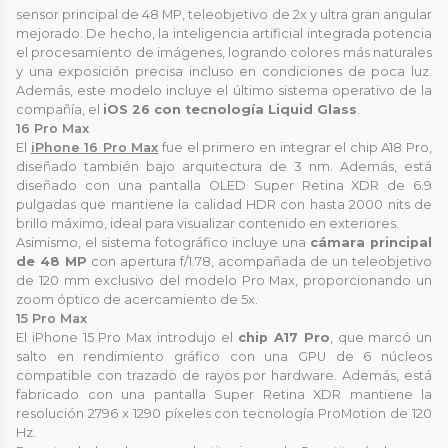
sensor principal de 48 MP, teleobjetivo de 2x y ultra gran angular
mejorado. De hecho, la inteligencia artificial integrada potencia
el procesamiento de imágenes, logrando colores más naturales
y una exposición precisa incluso en condiciones de poca luz.
Además, este modelo incluye el último sistema operativo de la
compañía, el
iOS 26 con tecnología Liquid Glass
.
16 Pro Max
El
iPhone 16 Pro Max
fue el primero en integrar el chip A18 Pro,
diseñado también bajo arquitectura de 3 nm. Además, está
diseñado con una pantalla OLED Super Retina XDR de 6.9
pulgadas que mantiene la calidad HDR con hasta 2000 nits de
brillo máximo, ideal para visualizar contenido en exteriores.
Asimismo, el sistema fotográfico incluye una
cámara principal
de 48 MP
con apertura f/1.78, acompañada de un teleobjetivo
de 120 mm exclusivo del modelo Pro Max, proporcionando un
zoom óptico de acercamiento de 5x.
15 Pro Max
El iPhone 15 Pro Max introdujo el
chip A17 Pro
, que marcó un
salto en rendimiento gráfico con una GPU de 6 núcleos
compatible con trazado de rayos por hardware. Además, está
fabricado con una pantalla Super Retina XDR mantiene la
resolución 2796 x 1290 píxeles con tecnología ProMotion de 120
Hz.