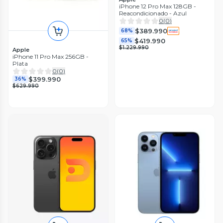
iPhone 12 Pro Max 128GB -
Reacondicionado - Azul
0
(
0
)
$389.990
68%
$419.990
65%
$1.229.990
Apple
iPhone 11 Pro Max 256GB -
Plata
0
(
0
)
$399.990
36%
$629.990