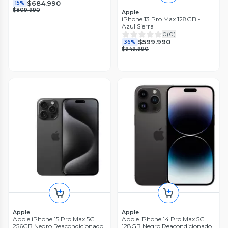
$684.990
15%
$809.990
Apple
iPhone 13 Pro Max 128GB -
Azul Sierra
0
(
0
)
$599.990
36%
$949.990
Apple
Apple
Apple iPhone 15 Pro Max 5G
Apple iPhone 14 Pro Max 5G
256GB Negro Reacondicionado
128GB Negro Reacondicionado