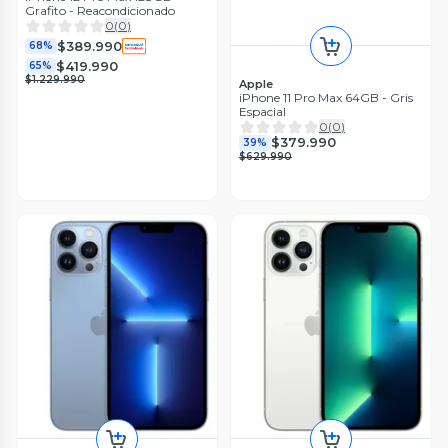
Grafito - Reacondicionado
0
(
0
)
$389.990
68%
$419.990
65%
$1.229.990
Apple
iPhone 11 Pro Max 64GB - Gris
Espacial
0
(
0
)
$379.990
39%
$629.990