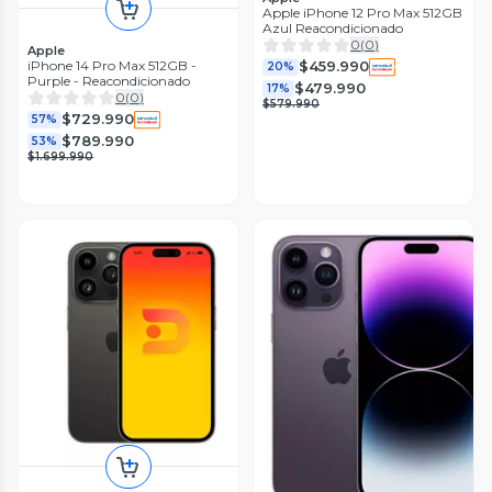
Apple iPhone 12 Pro Max 512GB
Azul Reacondicionado
0
(
0
)
Apple
iPhone 14 Pro Max 512GB -
$459.990
20%
Purple - Reacondicionado
$479.990
17%
0
(
0
)
$579.990
$729.990
57%
$789.990
53%
$1.699.990