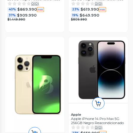
0
(
0
)
0
(
0
)
$869.990
$619.990
40%
23%
$909.990
$649.990
37%
19%
$1.449.990
$809.990
Apple
Apple iPhone 14 Pro Max 5G
256GB Negro Reacondicionado
0
(
0
)