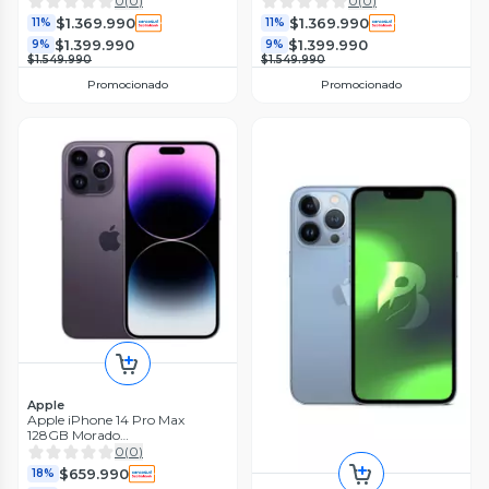
0
(
0
)
0
(
0
)
$1.369.990
$1.369.990
11%
11%
$1.399.990
$1.399.990
9%
9%
$1.549.990
$1.549.990
Promocionado
Promocionado
Apple
Apple iPhone 14 Pro Max
128GB Morado
Reacondicionado
0
(
0
)
$659.990
18%