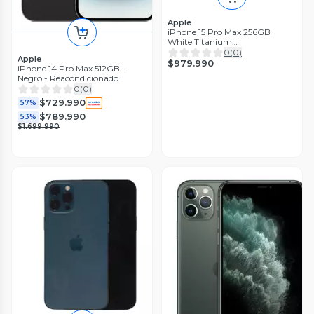
Apple
iPhone 15 Pro Max 256GB
White Titanium
Reacondicionado
0
(
0
)
Apple
$979.990
iPhone 14 Pro Max 512GB -
Negro - Reacondicionado
0
(
0
)
$729.990
57%
$789.990
53%
$1.699.990