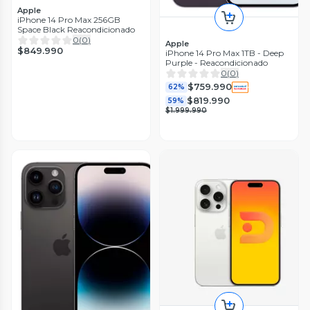
Apple
iPhone 14 Pro Max 256GB
Space Black Reacondicionado
0
(
0
)
Apple
$849.990
iPhone 14 Pro Max 1TB - Deep
Purple - Reacondicionado
0
(
0
)
$759.990
62%
$819.990
59%
$1.999.990