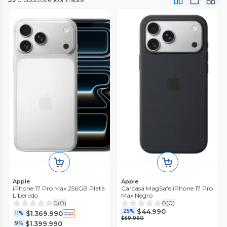
Apple
Apple
iPhone 17 Pro Max 256GB Plata
Carcasa MagSafe iPhone 17 Pro
Liberado
Max Negro
0
(
0
)
0
(
0
)
$44.990
25%
$1.369.990
11%
$59.990
$1.399.990
9%