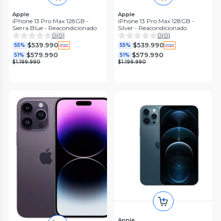
Apple
Apple
iPhone 13 Pro Max 128GB -
iPhone 13 Pro Max 128GB -
Sierra Blue - Reacondicionado
Silver - Reacondicionado
0
(
0
)
0
(
0
)
$539.990
$539.990
55%
55%
$579.990
$579.990
51%
51%
$1.199.990
$1.199.990
Apple