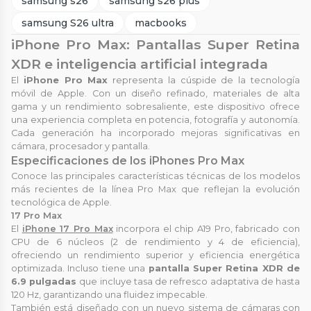
samsung s26
samsung s26 plus
samsung S26 ultra
macbooks
iPhone Pro Max: Pantallas Super Retina
XDR e inteligencia artificial integrada
El
iPhone Pro Max
representa la cúspide de la tecnología
móvil de Apple. Con un diseño refinado, materiales de alta
gama y un rendimiento sobresaliente, este dispositivo ofrece
una experiencia completa en potencia, fotografía y autonomía.
Cada generación ha incorporado mejoras significativas en
cámara, procesador y pantalla.
Especificaciones de los iPhones Pro Max
Conoce las principales características técnicas de los modelos
más recientes de la línea Pro Max que reflejan la evolución
tecnológica de Apple.
17 Pro Max
El
iPhone 17 Pro Max
incorpora el chip A19 Pro, fabricado con
CPU de 6 núcleos (2 de rendi­miento y 4 de eficiencia),
ofreciendo un rendimiento superior y eficiencia energética
optimizada. Incluso tiene una
pantalla Super Retina XDR de
6.9 pulgadas
que incluye tasa de refresco adaptativa de hasta
120 Hz, garantizando una fluidez impecable.
También está diseñado con un nuevo sistema de cámaras con