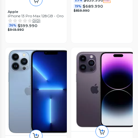
$659.990
23%
$689.990
19%
$859.990
Apple
iPhone 13 Pro Max 128GB - Oro
0
(
0
)
$599.990
36%
$949.990