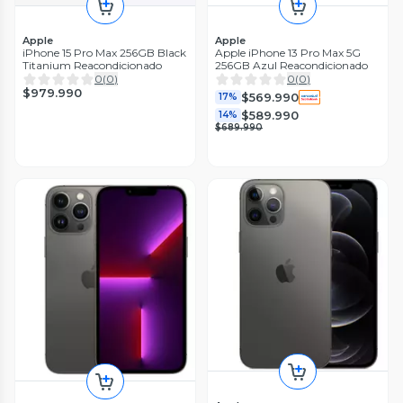
Apple
Apple
iPhone 15 Pro Max 256GB Black
Apple iPhone 13 Pro Max 5G
Titanium Reacondicionado
256GB Azul Reacondicionado
0
(
0
)
0
(
0
)
$979.990
$569.990
17%
$589.990
14%
$689.990