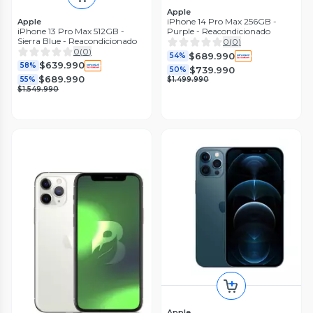
Apple
iPhone 14 Pro Max 256GB -
Apple
iPhone 13 Pro Max 512GB -
Purple - Reacondicionado
Sierra Blue - Reacondicionado
0
(
0
)
0
(
0
)
$689.990
54%
$639.990
58%
$739.990
50%
$689.990
55%
$1.499.990
$1.549.990
Apple