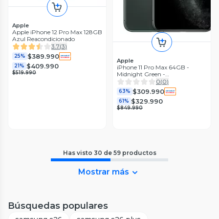
Apple
Apple iPhone 12 Pro Max 128GB
Azul Reacondicionado
3.7
(
3
)
$389.990
25%
Apple
$409.990
21%
iPhone 11 Pro Max 64GB -
$519.990
Midnight Green -
Reacondicionado
0
(
0
)
$309.990
63%
$329.990
61%
$849.990
Has visto
30
de
59
productos
Mostrar más
Búsquedas populares