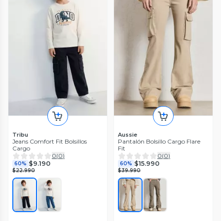
Tribu
Aussie
Jeans Comfort Fit Bolsillos
Pantalón Bolsillo Cargo Flare
Cargo
Fit
0
(
0
)
0
(
0
)
$9.190
$15.990
60%
60%
$22.990
$39.990