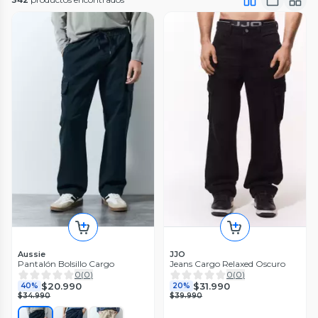
Aussie
JJO
Pantalón Bolsillo Cargo
Jeans Cargo Relaxed Oscuro
0
(
0
)
0
(
0
)
$20.990
$31.990
40%
20%
$34.990
$39.990