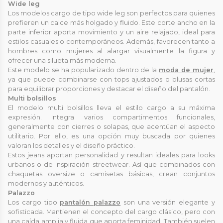
Wide leg
Los modelos cargo de tipo wide leg son perfectos para quienes
prefieren un calce más holgado y fluido. Este corte ancho en la
parte inferior aporta movimiento y un aire relajado, ideal para
estilos casuales o contemporáneos. Además, favorecen tanto a
hombres como mujeres al alargar visualmente la figura y
ofrecer una silueta más moderna.
Este modelo se ha popularizado dentro de la
moda de mujer
,
ya que puede combinarse con tops ajustados o blusas cortas
para equilibrar proporciones y destacar el diseño del pantalón.
Multi bolsillos
El modelo multi bolsillos lleva el estilo cargo a su máxima
expresión. Integra varios compartimentos funcionales,
generalmente con cierres o solapas, que acentúan el aspecto
utilitario. Por ello, es una opción muy buscada por quienes
valoran los detalles y el diseño práctico.
Estos jeans aportan personalidad y resultan ideales para looks
urbanos o de inspiración streetwear. Así que combinados con
chaquetas oversize o camisetas básicas, crean conjuntos
modernos y auténticos.
Palazzo
Los cargo tipo
pantalón palazzo
son una versión elegante y
sofisticada. Mantienen el concepto del cargo clásico, pero con
una caída amplia y fluida que aporta feminidad. También suelen