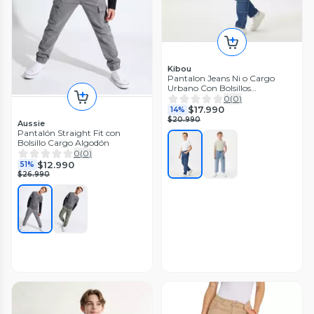
Kibou
Pantalon Jeans Ni o Cargo
Urbano Con Bolsillos
Funcionales
0
(
0
)
$17.990
14%
$20.990
Aussie
Pantalón Straight Fit con
Bolsillo Cargo Algodón
0
(
0
)
$12.990
51%
$26.990