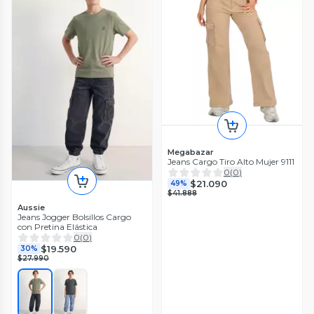
Megabazar
Jeans Cargo Tiro Alto Mujer 9111
0
(
0
)
$21.090
49%
$41.888
Aussie
Jeans Jogger Bolsillos Cargo
con Pretina Elástica
0
(
0
)
$19.590
30%
$27.990