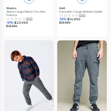
Wados
Melt
Jeans Cargo Recto Tiro Alto
Pantalón Cargo Bolsillo Doble
Pretina
0
(
0
)
0
(
0
)
$14.990
50%
$23.990
47%
$29.990
$45.990