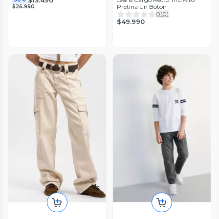
Pretina Un Boton
$26.990
0
(
0
)
$49.990