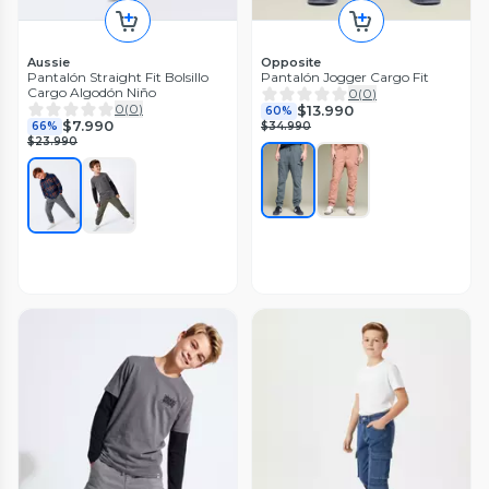
Aussie
Opposite
Pantalón Straight Fit Bolsillo
Pantalón Jogger Cargo Fit
Cargo Algodón Niño
0
(
0
)
0
(
0
)
$13.990
60%
$7.990
66%
$34.990
$23.990