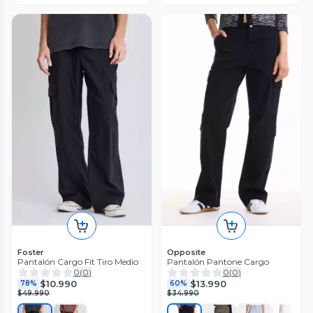
Foster
Opposite
Pantalón Cargo Fit Tiro Medio
Pantalón Pantone Cargo
0
(
0
)
0
(
0
)
$10.990
$13.990
78%
60%
$49.990
$34.990