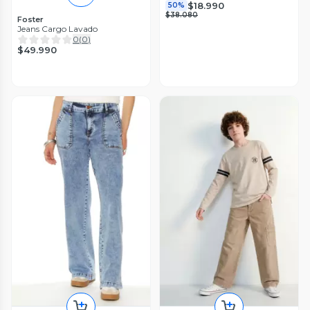
$18.990
50%
$38.080
Foster
Jeans Cargo Lavado
0
(
0
)
$49.990