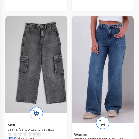
Melt
Jeans Cargo Estilo Lavado
0
(
0
)
Wados
$13.490
Jeans Cargo Recto Tiro Alto
50%