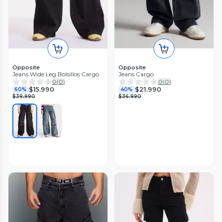
Opposite
Opposite
Jeans Wide Leg Bolsillos Cargo
Jeans Cargo
0
(
0
)
0
(
0
)
$15.990
$21.990
60%
40%
$39.990
$36.990