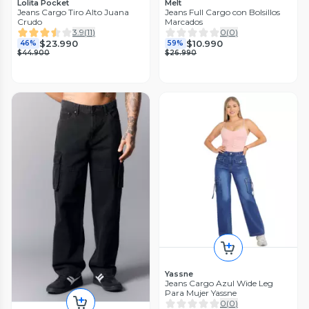
Lolita Pocket
Melt
Jeans Cargo Tiro Alto Juana
Jeans Full Cargo con Bolsillos
Crudo
Marcados
3.9
(
11
)
0
(
0
)
$23.990
$10.990
46%
59%
$44.900
$26.990
Yassne
Jeans Cargo Azul Wide Leg
Para Mujer Yassne
0
(
0
)