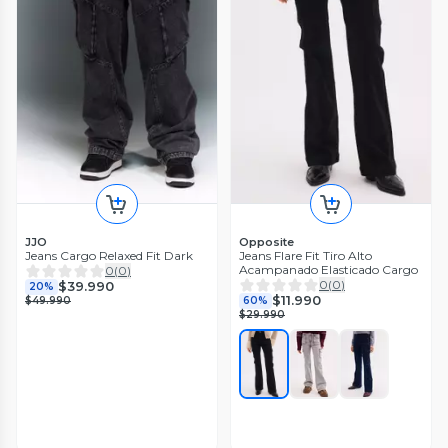
JJO
Opposite
Jeans Cargo Relaxed Fit Dark
Jeans Flare Fit Tiro Alto
Acampanado Elasticado Cargo
0
(
0
)
0
(
0
)
$39.990
20%
$11.990
$49.990
60%
$29.990