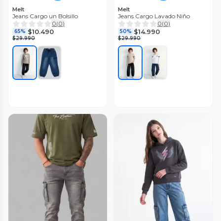
Melt
Melt
Jeans Cargo un Bolsillo
Jeans Cargo Lavado Niño
0
(
0
)
0
(
0
)
$10.490
$14.990
65%
50%
$29.990
$29.990