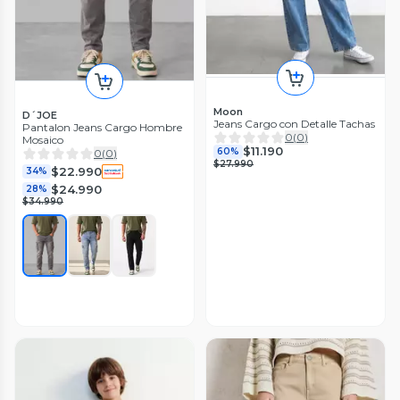
Moon
D´JOE
Jeans Cargo con Detalle Tachas
Pantalon Jeans Cargo Hombre
0
(
0
)
Mosaico
$11.190
60%
0
(
0
)
$27.990
$22.990
34%
$24.990
28%
$34.990