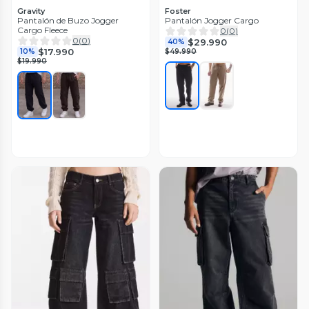
Gravity
Foster
Pantalón de Buzo Jogger
Pantalón Jogger Cargo
Cargo Fleece
0
(
0
)
0
(
0
)
$29.990
40%
$17.990
10%
$49.990
$19.990