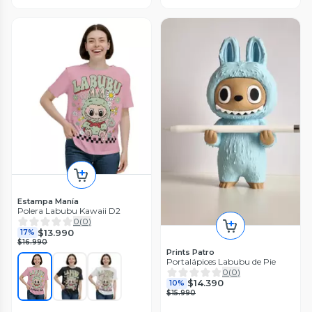
Estampa Manía
Polera Labubu Kawaii D2
0
(
0
)
$13.990
17%
$16.990
Prints Patro
Portalápices Labubu de Pie
0
(
0
)
$14.390
10%
$15.990