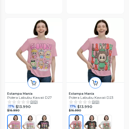
Estampa Manía
Estampa Manía
Polera Labubu Kawaii D27
Polera Labubu Kawaii D23
0
(
0
)
0
(
0
)
$13.990
$13.990
17%
17%
$16.990
$16.990