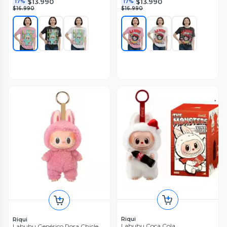
$13.990
$13.990
17%
17%
$16.990
$16.990
Riqui
Riqui
Labubu Coca Cola
Labubu Genérico Rosa Chicle