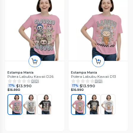
Estampa Manía
Estampa Manía
Polera Labubu Kawaii D26
Polera Labubu Kawaii D13
0
(
0
)
0
(
0
)
$13.990
$13.990
17%
17%
$16.990
$16.990