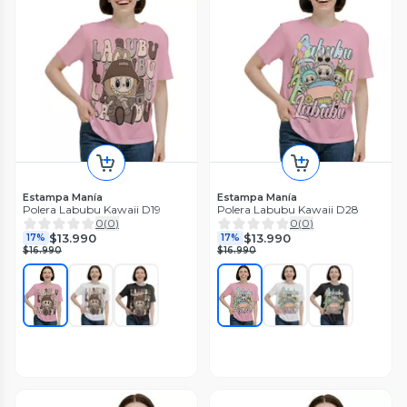
Estampa Manía
Estampa Manía
Polera Labubu Kawaii D19
Polera Labubu Kawaii D28
0
(
0
)
0
(
0
)
$13.990
$13.990
17%
17%
$16.990
$16.990