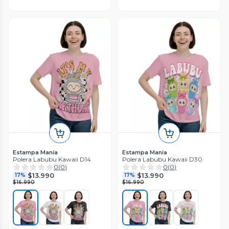
Estampa Manía
Estampa Manía
Polera Labubu Kawaii D14
Polera Labubu Kawaii D30
0
(
0
)
0
(
0
)
$13.990
$13.990
17%
17%
$16.990
$16.990