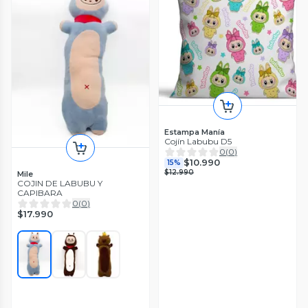
Estampa Manía
Cojín Labubu D5
0
(
0
)
$10.990
15%
$12.990
Mile
COJIN DE LABUBU Y
CAPIBARA
0
(
0
)
$17.990