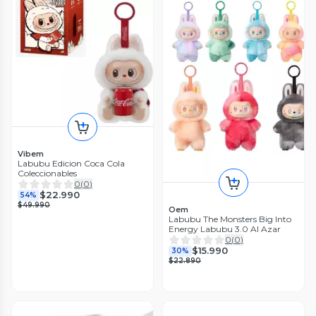
Vibem
Labubu Edicion Coca Cola
Coleccionables
0
(
0
)
$22.990
54%
$49.990
Oem
Labubu The Monsters Big Into
Energy Labubu 3.0 Al Azar
0
(
0
)
$15.990
30%
$22.890