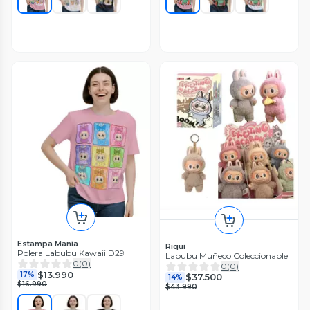
Estampa Manía
Riqui
Polera Labubu Kawaii D29
Labubu Muñeco Coleccionable
0
(
0
)
0
(
0
)
$13.990
17%
$37.500
14%
$16.990
$43.990