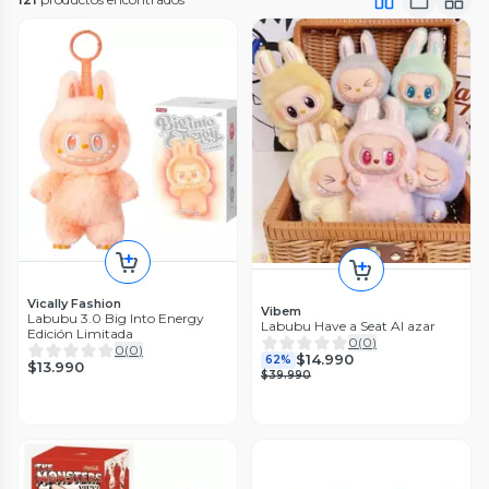
Vically Fashion
Vibem
Labubu 3.0 Big Into Energy
Labubu Have a Seat Al azar
Edición Limitada
0
(
0
)
0
(
0
)
$14.990
62%
$13.990
$39.990