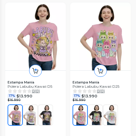
Estampa Manía
Estampa Manía
Polera Labubu Kawaii D5
Polera Labubu Kawaii D25
0
(
0
)
0
(
0
)
$13.990
$13.990
17%
17%
$16.990
$16.990