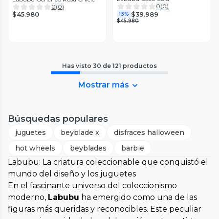
0
(
0
)
0
(
0
)
$39.989
$45.980
13%
$45.980
Has visto
30
de
121
productos
Mostrar más
Búsquedas populares
juguetes
beyblade x
disfraces halloween
hot wheels
beyblades
barbie
Labubu: La criatura coleccionable que conquistó el
mundo del diseño y los juguetes
En el fascinante universo del coleccionismo
moderno,
Labubu
ha emergido como una de las
figuras más queridas y reconocibles. Este peculiar