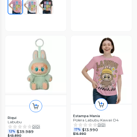
Estampa Manía
Riqui
Polera Labubu Kawaii D4
Labubu
0
(
0
)
0
(
0
)
$13.990
17%
$39.989
12%
$16.990
$45.890