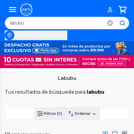
Entregar en Las Condes
Labubu
Tus resultados de búsqueda para
labubu
Filtros (
0
)
Ordenar
121
productos encontrados