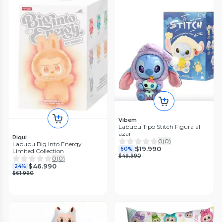
Vibem
Labubu Tipo Stitch Figura al
azar
Riqui
0
(
0
)
Labubu Big Into Energy
$19.990
60%
Limited Collection
$49.990
0
(
0
)
$46.990
24%
$61.990