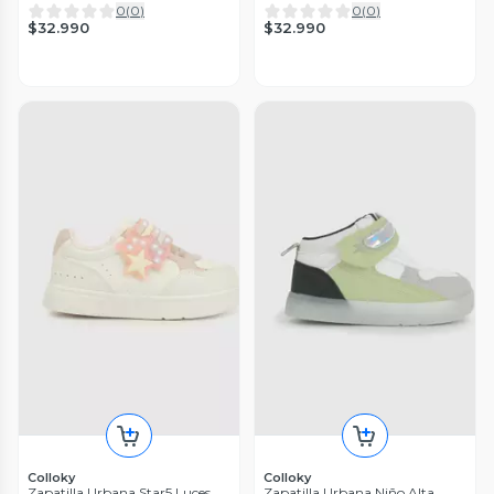
0
(
0
)
0
(
0
)
$32.990
$32.990
Colloky
Colloky
Zapatilla Urbana Star5 Luces
Zapatilla Urbana Niño Alta