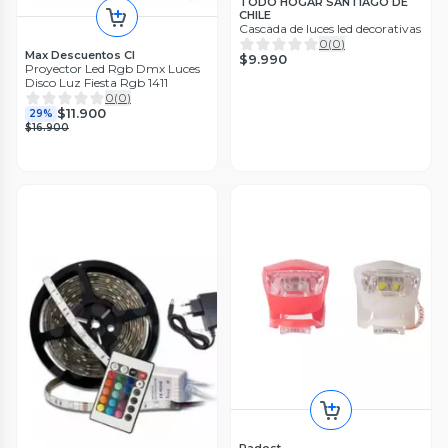
TODO HOGAR SANTIAGO DE
CHILE
Cascada de luces led decorativas
0
(
0
)
Max Descuentos Cl
$9.990
Proyector Led Rgb Dmx Luces
Disco Luz Fiesta Rgb 1411
0
(
0
)
$11.900
29%
$16.900
Radost