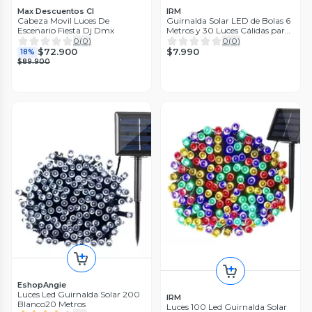
Max Descuentos Cl
IRM
Cabeza Movil Luces De
Guirnalda Solar LED de Bolas 6
Escenario Fiesta Dj Dmx
Metros y 30 Luces Cálidas para
Exterior
0
(
0
)
0
(
0
)
$7.990
$72.900
18%
$89.900
EshopAngie
Luces Led Guirnalda Solar 200
IRM
Blanco20 Metros
Luces 100 Led Guirnalda Solar