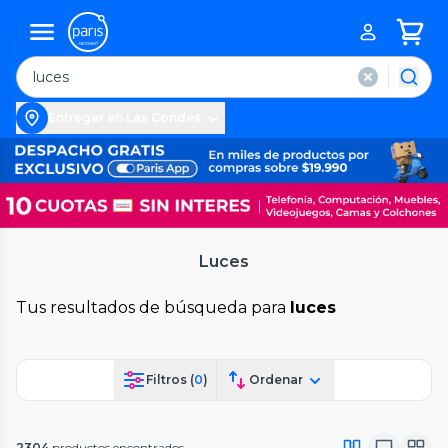
Entregar en Las Condes
Luces
Tus resultados de búsqueda para
luces
Filtros (
0
)
Ordenar
2304
productos encontrados