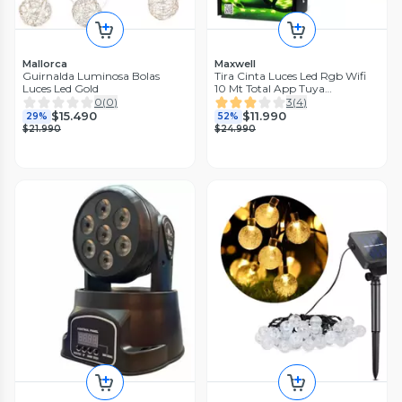
Mallorca
Maxwell
Guirnalda Luminosa Bolas
Tira Cinta Luces Led Rgb Wifi
Luces Led Gold
10 Mt Total App Tuya
+Conector
0
(
0
)
3
(
4
)
$15.490
$11.990
29%
52%
$21.990
$24.990