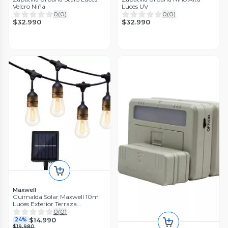
Velcro Niña
Luces UV
0
(
0
)
0
(
0
)
$32.990
$32.990
Maxwell
Guirnalda Solar Maxwell 10m
Luces Exterior Terraza
Impermeable
0
(
0
)
$14.990
24%
$19.980