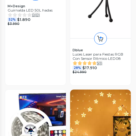
M+Design
Guirnalda LED 50L hadas
0
(
0
)
$1.890
52%
$3.990
Dblue
Luces Laser para Fiestas RGB
Con Sensor Rítmico LED08
5
(
1
)
$17.910
28%
$24.990