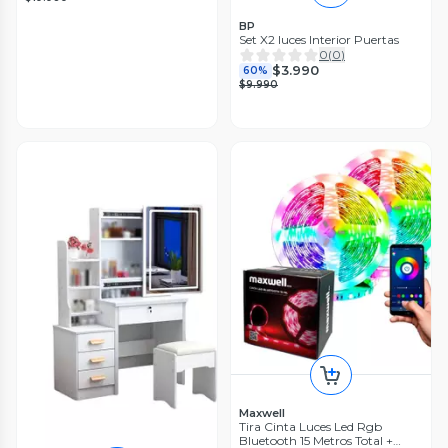
BP
Set X2 luces Interior Puertas
0
(
0
)
$3.990
60%
$9.990
Maxwell
Tira Cinta Luces Led Rgb
Bluetooth 15 Metros Total +