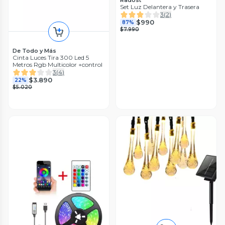
Set Luz Delantera y Trasera
3
(
2
)
$990
87%
$7.990
De Todo y Más
Cinta Luces Tira 300 Led 5
Metros Rgb Multicolor +control
3
(
4
)
$3.890
22%
$5.020