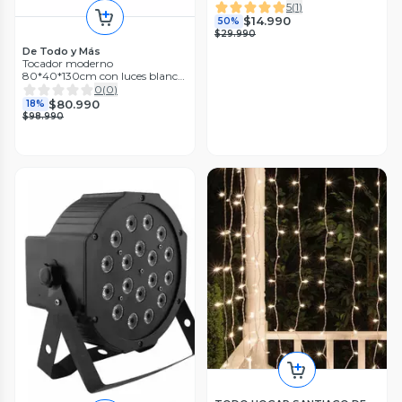
Conector
5
(
1
)
$14.990
50%
$29.990
De Todo y Más
Tocador moderno
80*40*130cm con luces blanco
Chic Home
0
(
0
)
$80.990
18%
$98.990