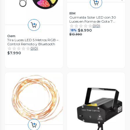
IRM
Guirnalda Solar LED con 30
Luces en Forma de Gota 7
Metros de Luz C lida
0
(
0
)
$8.990
18%
$10.990
Oem
Tira Luces LED 5 Metros RGB –
Control Remoto y Bluetooth
0
(
0
)
$7.990