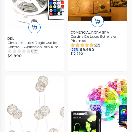
COMERCIAL RGRV SPA
Cortina De Luces Estrella en
DRL
Piramide
Cinta Led Luces Rbgic Usb Itd
5
(
2
)
Control + Aplicación Ip65 10mt
$9.990
23%
Rgb
0
(
0
)
$12.990
$9.990