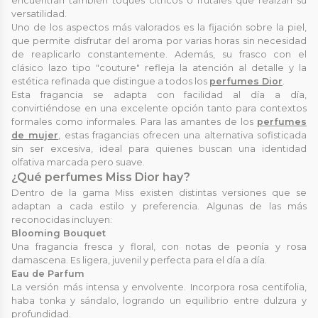
encuentran también toques cítricos o frutales que realzan su
versatilidad.
Uno de los aspectos más valorados es la fijación sobre la piel,
que permite disfrutar del aroma por varias horas sin necesidad
de reaplicarlo constantemente. Además, su frasco con el
clásico lazo tipo "couture" refleja la atención al detalle y la
estética refinada que distingue a todos los
perfumes Dior
.
Esta fragancia se adapta con facilidad al día a día,
convirtiéndose en una excelente opción tanto para contextos
formales como informales. Para las amantes de los
perfumes
de mujer
, estas fragancias ofrecen una alternativa sofisticada
sin ser excesiva, ideal para quienes buscan una identidad
olfativa marcada pero suave.
¿Qué perfumes Miss Dior hay?
Dentro de la gama Miss existen distintas versiones que se
adaptan a cada estilo y preferencia. Algunas de las más
reconocidas incluyen:
Blooming Bouquet
Una fragancia fresca y floral, con notas de peonía y rosa
damascena. Es ligera, juvenil y perfecta para el día a día.
Eau de Parfum
La versión más intensa y envolvente. Incorpora rosa centifolia,
haba tonka y sándalo, logrando un equilibrio entre dulzura y
profundidad.