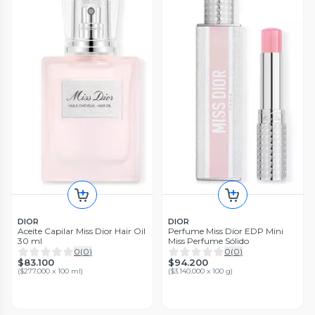
DIOR
DIOR
Aceite Capilar Miss Dior Hair Oil
Perfume Miss Dior EDP Mini
30 ml
Miss Perfume Sólido
0
(
0
)
0
(
0
)
$83.100
$94.200
(
$277.000 x 100 ml
)
(
$3.140.000 x 100 g
)