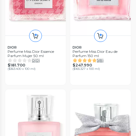
DIOR
DIOR
Perfume Miss Dior Essence
Perfume Miss Dior Eau de
Parfum Mujer 50 ml
Parfum 150 ml
0
(
0
)
5
(
8
)
$181.700
$247.990
(
$363.400 x 100 ml
)
(
$165.327 x 100 ml
)