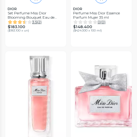
DIOR
DIOR
Set Perfume Miss Dior
Perfume Miss Dior Essence
Blooming Bouquet Eau de
Parfum Mujer 35 ml
Toilette + Vaporizador de Viaje
3.5
(
2
)
0
(
0
)
$183.100
$148.400
(
$183.100 x un
)
(
$424.000 x 100 ml
)