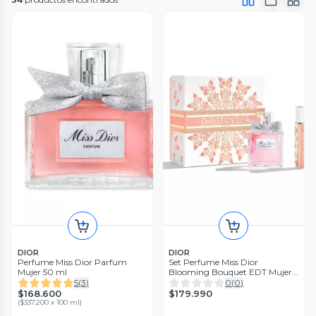
DIOR
DIOR
Perfume Miss Dior Parfum
Set Perfume Miss Dior
Mujer 50 ml
Blooming Bouquet EDT Mujer
100 ml + Travel Size 10 ml
5
(
3
)
0
(
0
)
$168.600
$179.990
(
$337.200 x 100 ml
)