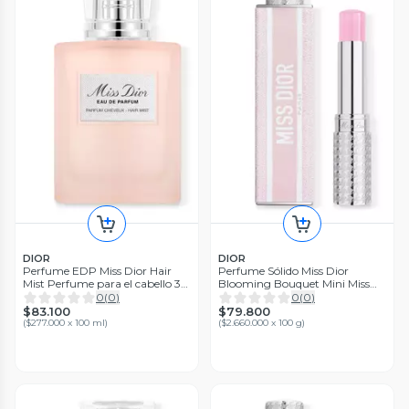
DIOR
DIOR
Perfume EDP Miss Dior Hair
Perfume Sólido Miss Dior
Mist Perfume para el cabello 30
Blooming Bouquet Mini Miss
ml
Parfum
0
(
0
)
0
(
0
)
$83.100
$79.800
(
$277.000 x 100 ml
)
(
$2.660.000 x 100 g
)