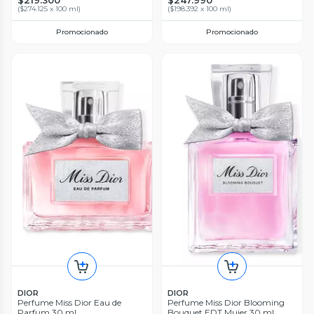
$219.300
$247.990
(
$274.125 x 100 ml
)
(
$198.392 x 100 ml
)
Promocionado
Promocionado
DIOR
DIOR
Perfume Miss Dior Eau de
Perfume Miss Dior Blooming
Parfum 30 ml
Bouquet EDT Mujer 30 ml