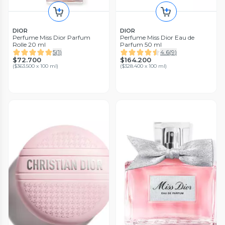
DIOR
DIOR
Perfume Miss Dior Parfum
Perfume Miss Dior Eau de
Rolle 20 ml
Parfum 50 ml
5
(
1
)
4.6
(
9
)
$72.700
$164.200
(
$363.500 x 100 ml
)
(
$328.400 x 100 ml
)