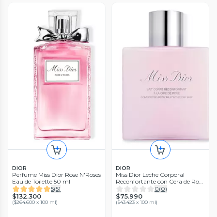
DIOR
DIOR
Perfume Miss Dior Rose N'Roses
Miss Dior Leche Corporal
Eau de Toilette 50 ml
Reconfortante con Cera de Rosa
175 ml
5
(
5
)
0
(
0
)
$132.300
$75.990
(
$264.600 x 100 ml
)
(
$43.423 x 100 ml
)