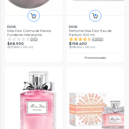
DIOR
DIOR
Miss Dior Crema de Manos
Perfume Miss Dior Eau de
Fundente Hidratante
Parfum 100 ml
Perfumada
0
(
0
)
4.5
(
50
)
$68.900
$198.400
(
$137.800 x 100 ml
)
(
$198.400 x 100 ml
)
Promocionado