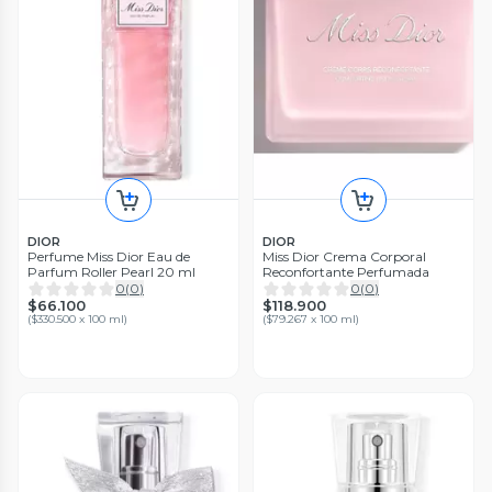
DIOR
DIOR
Perfume Miss Dior Eau de
Miss Dior Crema Corporal
Parfum Roller Pearl 20 ml
Reconfortante Perfumada
0
(
0
)
0
(
0
)
$66.100
$118.900
(
$330.500 x 100 ml
)
(
$79.267 x 100 ml
)