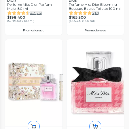
DIOR
DIOR
Perfume Miss Dior Parfum
Perfume Miss Dior Blooming
Mujer 80 ml
Bouquet Eau de Toilette 100 ml
4.3
(
26
)
5
(
17
)
$198.400
$165.300
(
$248.000 x 100 ml
)
(
$165.300 x 100 ml
)
Promocionado
Promocionado