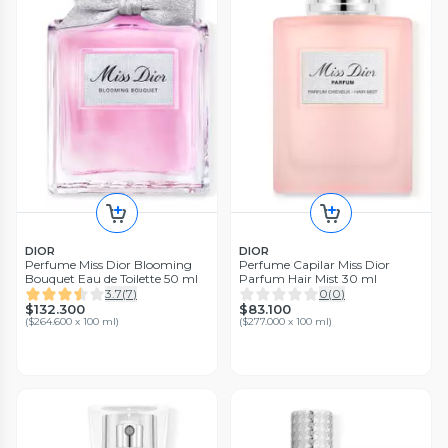
DIOR
DIOR
Perfume Miss Dior Blooming
Perfume Capilar Miss Dior
Bouquet Eau de Toilette 50 ml
Parfum Hair Mist 30 ml
3.7
(
7
)
0
(
0
)
$132.300
$83.100
(
$264.600 x 100 ml
)
(
$277.000 x 100 ml
)