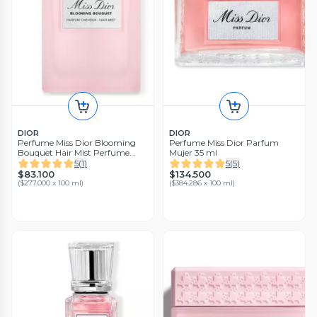
DIOR
DIOR
Perfume Miss Dior Blooming
Perfume Miss Dior Parfum
Bouquet Hair Mist Perfume
Mujer 35 ml
para el cabello 30 ml
5
(
1
)
5
(
5
)
$83.100
$134.500
(
$277.000 x 100 ml
)
(
$384.286 x 100 ml
)