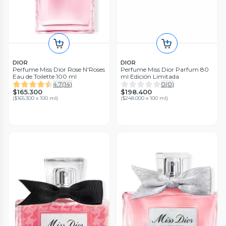
DIOR
DIOR
Perfume Miss Dior Rose N'Roses
Perfume Miss Dior Parfum 80
Eau de Toilette 100 ml
ml Edición Limitada
4.7
(
14
)
0
(
0
)
$165.300
$198.400
(
$165.300 x 100 ml
)
(
$248.000 x 100 ml
)