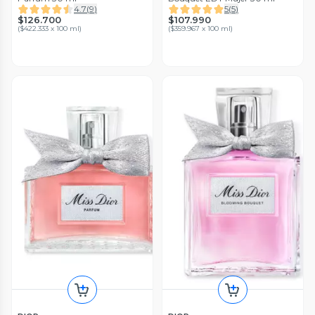
4.7
(
9
)
5
(
5
)
$126.700
$107.990
(
$422.333 x 100 ml
)
(
$359.967 x 100 ml
)