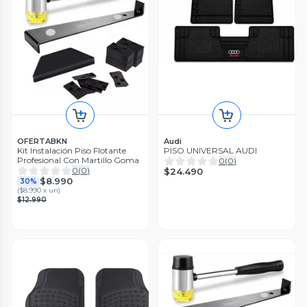
OFERTABKN
Audi
Kit Instalación Piso Flotante
PISO UNIVERSAL AUDI
Profesional Con Martillo Goma
0
(
0
)
0
(
0
)
$24.490
$8.990
30%
(
$8.990 x un
)
$12.990