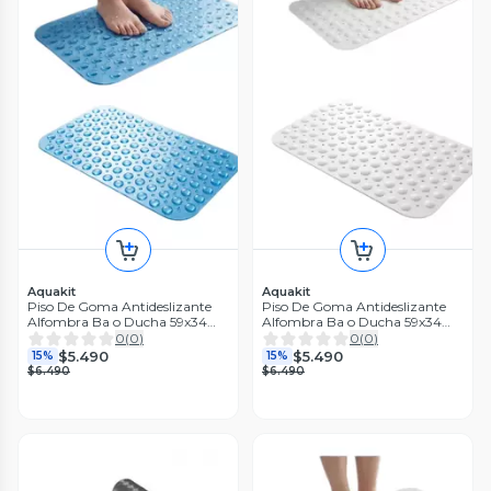
Aquakit
Aquakit
Piso De Goma Antideslizante
Piso De Goma Antideslizante
Alfombra Ba o Ducha 59x34
Alfombra Ba o Ducha 59x34
Cm Azul
Cm Blanco
0
(
0
)
0
(
0
)
$5.490
$5.490
15%
15%
$6.490
$6.490