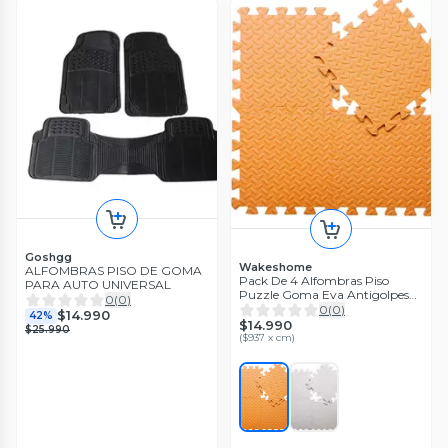
Goshgg
Wakeshome
ALFOMBRAS PISO DE GOMA
Pack De 4 Alfombras Piso
PARA AUTO UNIVERSAL
Puzzle Goma Eva Antigolpes
0
(
0
)
60x60cm WakesHome
0
(
0
)
$14.990
42%
$14.990
$25.990
(
$937 x cm
)