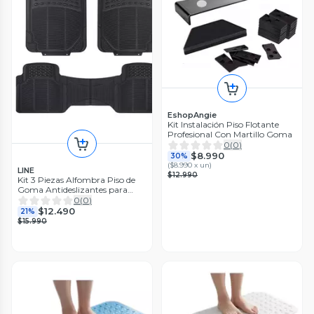
EshopAngie
Kit Instalación Piso Flotante
Profesional Con Martillo Goma
0
(
0
)
$8.990
30%
(
$8.990 x un
)
LINE
$12.990
Kit 3 Piezas Alfombra Piso de
Goma Antideslizantes para
Auto Universal
0
(
0
)
$12.490
21%
$15.990