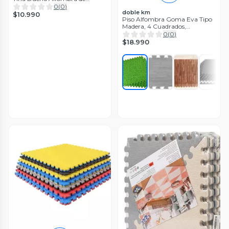
Bañera con Cepillo
0
(
0
)
doble km
$10.990
Piso Alfombra Goma Eva Tipo
Madera, 4 Cuadrados,
60x60cms
0
(
0
)
$18.990