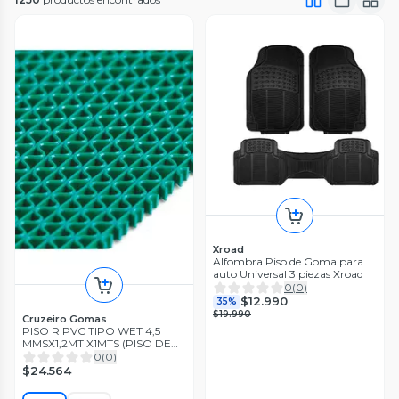
Xroad
Alfombra Piso de Goma para
auto Universal 3 piezas Xroad
0
(
0
)
$12.990
35%
$19.990
Cruzeiro Gomas
PISO R PVC TIPO WET 4,5
MMSX1,2MT X1MTS (PISO DE
BAÑO - PISCINAS)
0
(
0
)
$24.564