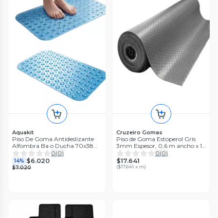
Aquakit
Cruzeiro Gomas
Piso De Goma Antideslizante
Piso de Goma Estoperol Gris
Alfombra Ba o Ducha 70x38
3mm Espesor, 0,6 m ancho x 1
Cm Azul
m lineal
0
(
0
)
0
(
0
)
$17.641
$6.020
14%
(
$17.641 x m
)
$7.020