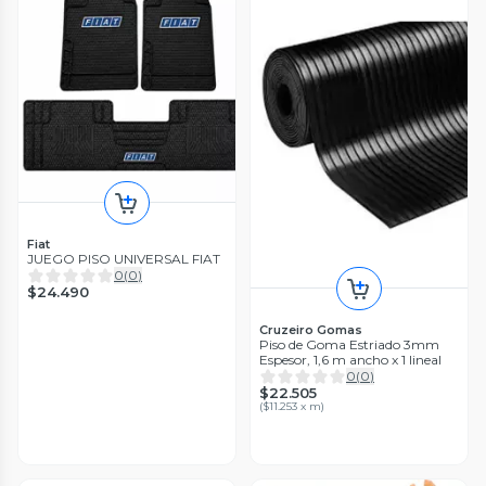
Fiat
JUEGO PISO UNIVERSAL FIAT
0
(
0
)
$24.490
Cruzeiro Gomas
Piso de Goma Estriado 3mm
Espesor, 1,6 m ancho x 1 lineal
0
(
0
)
$22.505
(
$11.253 x m
)