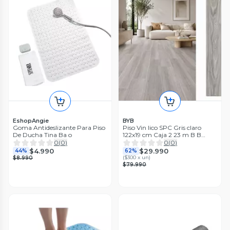
EshopAngie
BYB
Goma Antideslizante Para Piso
Piso Vin lico SPC Gris claro
De Ducha Tina Ba o
122x19 cm Caja 2 23 m B B
Home base de goma integrada
0
(
0
)
0
(
0
)
$4.990
$29.990
44%
62%
(
$300 x un
)
$8.990
$79.990