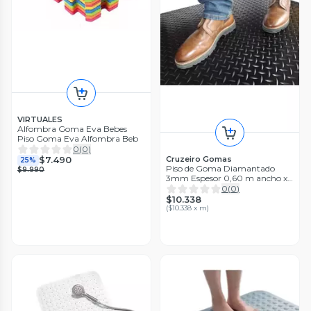
VIRTUALES
Alfombra Goma Eva Bebes
Piso Goma Eva Alfombra Beb
0
(
0
)
$7.490
Cruzeiro Gomas
25%
Piso de Goma Diamantado
$9.990
3mm Espesor 0,60 m ancho x 1
m lineal
0
(
0
)
$10.338
(
$10.338 x m
)