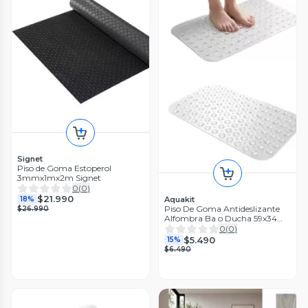
Signet
Piso de Goma Estoperol
3mmx1mx2m Signet
0
(
0
)
$21.990
18%
Aquakit
Piso De Goma Antideslizante
$26.990
Alfombra Ba o Ducha 59x34
Cm Transparente
0
(
0
)
$5.490
15%
$6.490