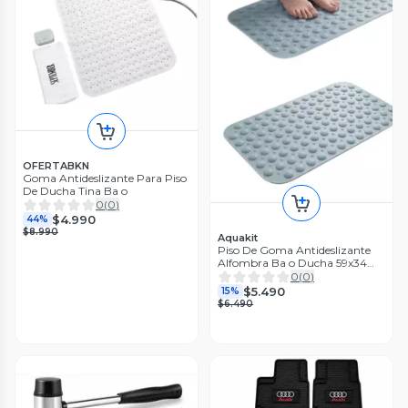
OFERTABKN
Goma Antideslizante Para Piso
De Ducha Tina Ba o
0
(
0
)
$4.990
44%
$8.990
Aquakit
Piso De Goma Antideslizante
Alfombra Ba o Ducha 59x34
Cm Celeste
0
(
0
)
$5.490
15%
$6.490