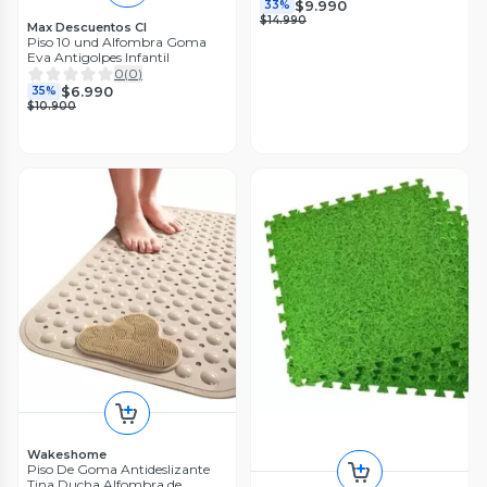
$9.990
33%
$14.990
Max Descuentos Cl
Piso 10 und Alfombra Goma
Eva Antigolpes Infantil
0
(
0
)
$6.990
35%
$10.900
Wakeshome
Piso De Goma Antideslizante
Tina Ducha Alfombra de