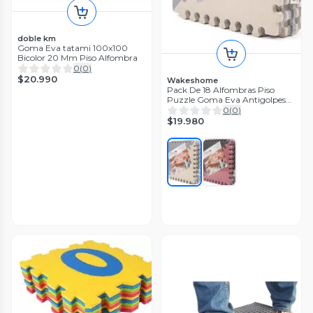
doble km
Goma Eva tatami 100x100
Bicolor 20 Mm Piso Alfombra
0
(
0
)
$20.990
Wakeshome
Pack De 18 Alfombras Piso
Puzzle Goma Eva Antigolpes
36x36cm
0
(
0
)
$19.980