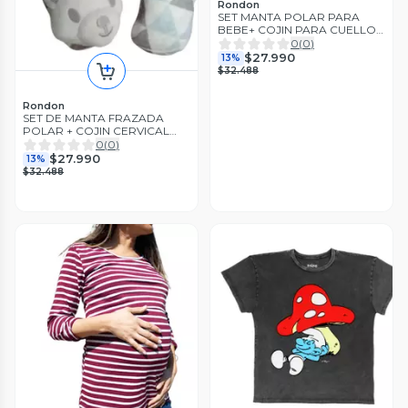
Rondon
SET MANTA POLAR PARA
BEBE+ COJIN PARA CUELLO
BEBE LAU
0
(
0
)
$27.990
13%
$32.488
Rondon
SET DE MANTA FRAZADA
POLAR + COJIN CERVICAL
SUAVE BEBE LAU
0
(
0
)
$27.990
13%
$32.488