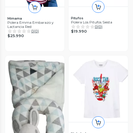
Pitufos
Mimama
Polera Los Pitufos Siesta
Polera Emma Embarazo y
Lactancia Red
0
(
0
)
0
(
0
)
$19.990
$25.990