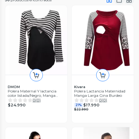
DMOM
Kivara
Polera Maternal Y lactancia
Polera Lactancia Maternidad
color listada/Negro, Manga
Manga Larga Gina Burdeo
Larga
0
(
0
)
0
(
0
)
$24.990
$17.990
21%
$22.990