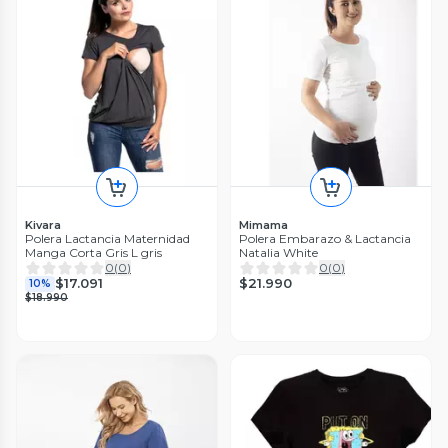
Kivara
Mimama
Polera Lactancia Maternidad
Polera Embarazo & Lactancia
Manga Corta Gris L gris
Natalia White
0
(
0
)
0
(
0
)
$21.990
$17.091
10%
$18.990