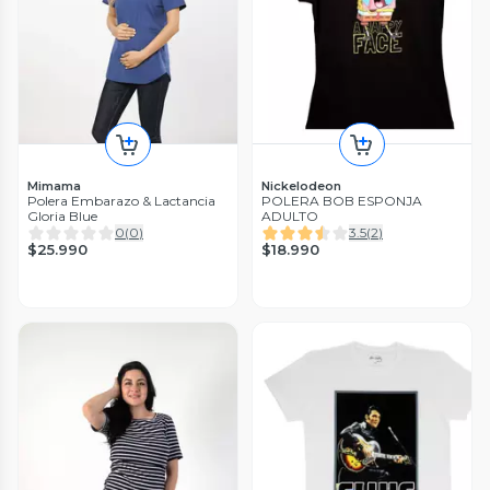
Mimama
Nickelodeon
Polera Embarazo & Lactancia
POLERA BOB ESPONJA
Gloria Blue
ADULTO
0
(
0
)
3.5
(
2
)
$25.990
$18.990