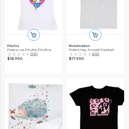
Pitufos
Nickelodeon
Polera Los Pitufos Pitufina
Polera Hey Arnold! Football
0
(
0
)
0
(
0
)
$18.990
$17.990