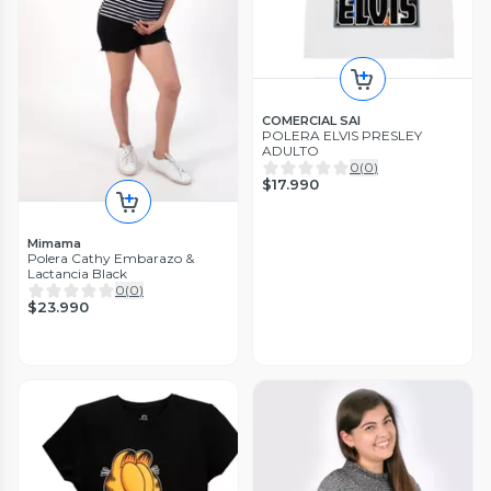
COMERCIAL SAI
POLERA ELVIS PRESLEY
ADULTO
0
(
0
)
$17.990
Mimama
Polera Cathy Embarazo &
Lactancia Black
0
(
0
)
$23.990