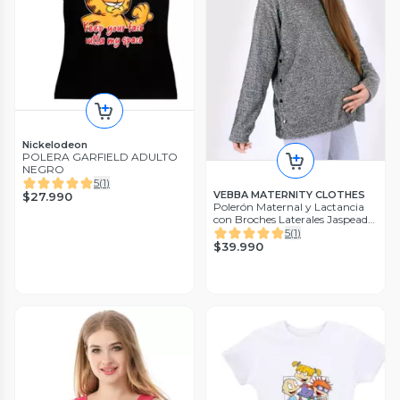
Nickelodeon
POLERA GARFIELD ADULTO
NEGRO
5
(
1
)
VEBBA MATERNITY CLOTHES
$27.990
Polerón Maternal y Lactancia
con Broches Laterales Jaspeado
B/N
5
(
1
)
$39.990