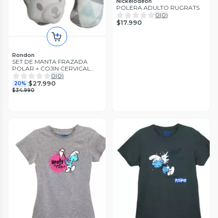
Nickelodeon
POLERA ADULTO RUGRATS
0
(
0
)
$17.990
Rondon
SET DE MANTA FRAZADA
POLAR + COJIN CERVICAL
SUAVE BEBE LAU
0
(
0
)
$27.990
20%
$34.990