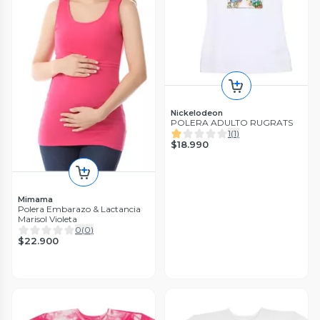
Nickelodeon
POLERA ADULTO RUGRATS
1
(
1
)
$18.990
Mimama
Polera Embarazo & Lactancia
Marisol Violeta
0
(
0
)
$22.900