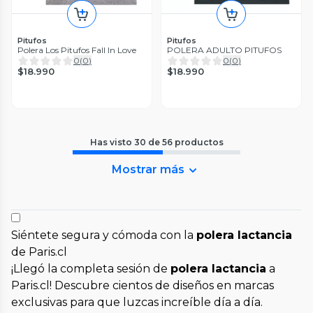
Pitufos
Pitufos
Polera Los Pitufos Fall In Love
POLERA ADULTO PITUFOS
0
(
0
)
0
(
0
)
$18.990
$18.990
Has visto
30
de
56
productos
Mostrar más
Siéntete segura y cómoda con la
polera lactancia
de Paris.cl
¡Llegó la completa sesión de
polera lactancia
a
Paris.cl! Descubre cientos de diseños en marcas
exclusivas para que luzcas increíble día a día.