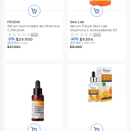
FRUDIA
Skin Lab
Sérum Iluminador de Vitamina
Serum Facial Skin Lab
C FRUDIA
Vitamina C Antioxidante 30
0
(
0
)
0
(
0
)
$29.900
$9.594
21%
40%
(
$29.900 x un
)
(
$31.980 x 100 ml
)
$37.990
$15.990