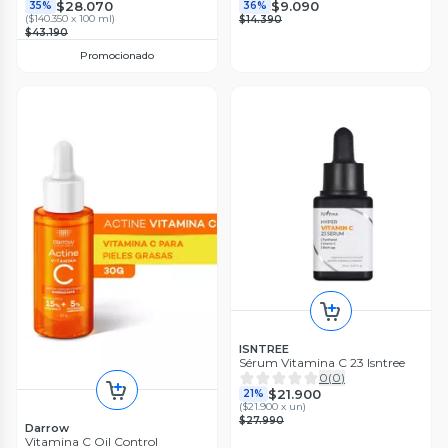
$28.070
$9.090
35%
36%
(
$140.350 x 100 ml
)
$14.390
$43.190
Promocionado
ISNTREE
Sérum Vitamina C 23 Isntree
0
(
0
)
$21.900
21%
(
$21.900 x un
)
$27.990
Darrow
Vitamina C Oil Control