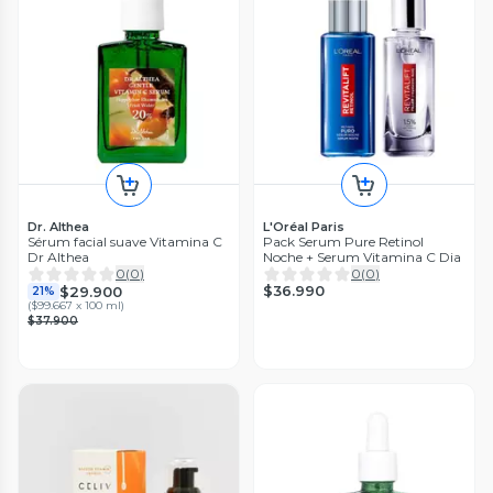
Dr. Althea
L'Oréal Paris
Sérum facial suave Vitamina C
Pack Serum Pure Retinol
Dr Althea
Noche + Serum Vitamina C Dia
0
(
0
)
0
(
0
)
$36.990
$29.900
21%
(
$99.667 x 100 ml
)
$37.900