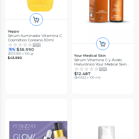
Yeppo
Sérum Iluminador Vitamina C
Cosmético Coreano 30ml
0
(
0
)
$36.990
15%
(
$123.300 x 100 g
)
Your Medical Skin
$43.990
Sérum Vitamina C y Ácido
Hialurónico Your Medical Skin
30 ml
0
(
0
)
$12.487
(
$41.623 x 100 ml
)