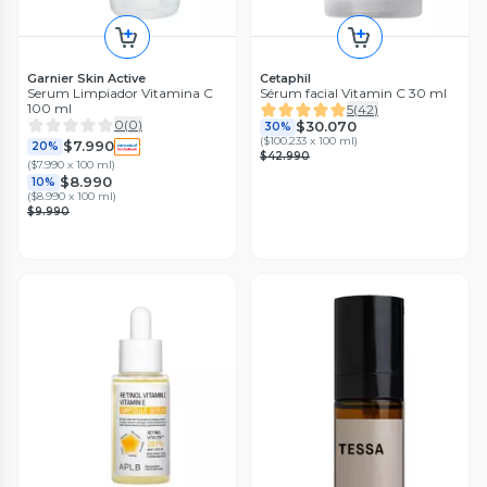
Garnier Skin Active
Cetaphil
Serum Limpiador Vitamina C
Sérum facial Vitamin C 30 ml
100 ml
5
(
42
)
0
(
0
)
$30.070
30%
(
$100.233 x 100 ml
)
$7.990
20%
$42.990
(
$7.990 x 100 ml
)
$8.990
10%
(
$8.990 x 100 ml
)
$9.990