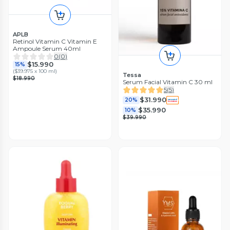
APLB
Retinol Vitamin C Vitamin E
Ampoule Serum 40ml
0
(
0
)
$15.990
15%
(
$39.975 x 100 ml
)
Tessa
$18.990
Serum Facial Vitamin C 30 ml
5
(
5
)
$31.990
20%
$35.990
10%
$39.990