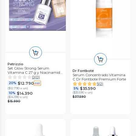
Petrizzio
Set Glow Strong Serum
Dr Fontboté
Vitamina C 27 g y Niacinamida
Serum Concentrado Vitamina
27 g
0
(
0
)
C Dr Fontbote Premium Forte
$12.790
20%
5
(
2
)
$35.590
(
$12.790 x un
)
5%
(
$35.590 x un
)
$14.390
10%
$37.590
(
$14.390 x un
)
$15.990