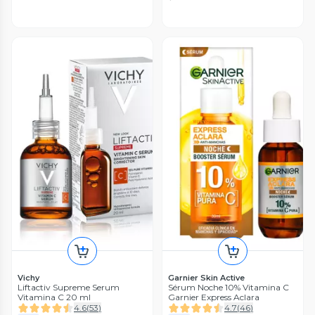
Vichy
Garnier Skin Active
Liftactiv Supreme Serum
Sérum Noche 10% Vitamina C
Vitamina C 20 ml
Garnier Express Aclara
4.6
(
53
)
4.7
(
46
)