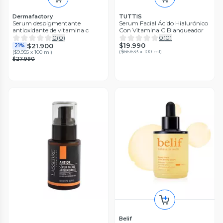
Dermafactory
TUTTIS
Serum despigmentante
Serum Facial Ácido Hialurónico
antioxidante de vitamina c
Con Vitamina C Blanqueador
0
(
0
)
0
(
0
)
$19.990
$21.900
21%
(
$66.633 x 100 ml
)
(
$9.955 x 100 ml
)
$27.990
Belif