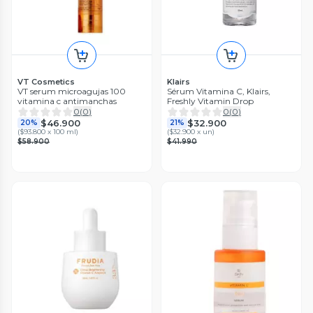
VT Cosmetics
Klairs
VT serum microagujas 100
Sérum Vitamina C, Klairs,
vitamina c antimanchas
Freshly Vitamin Drop
0
(
0
)
0
(
0
)
$46.900
$32.900
20%
21%
(
$93.800 x 100 ml
)
(
$32.900 x un
)
$58.900
$41.990