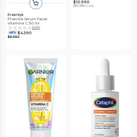
$10.990
(
$10.990 x un
)
Prakrityk
Prakritik Serum Facial
Vitamina C 30 ml
0
(
0
)
$4.590
48%
$8.990