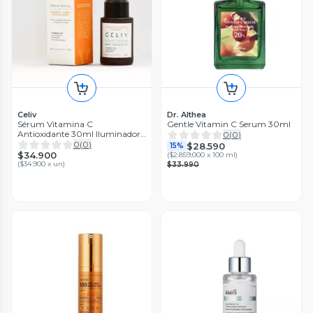
Celiv
Dr. Althea
Sérum Vitamina C
Gentle Vitamin C Serum 30ml
Antioxidante 30ml Iluminador
0
(
0
)
CELIV
0
(
0
)
$28.590
15%
$34.900
(
$2.859.000 x 100 ml
)
(
$34.900 x un
)
$33.990