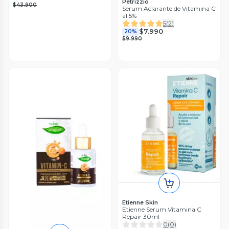
Petrizzio
$43.900
Serum Aclarante de Vitamina C
al 5%
5
(
2
)
$7.990
20%
$9.990
Etienne Skin
Etienne Serum Vitamina C
Repair 30ml
0
(
0
)