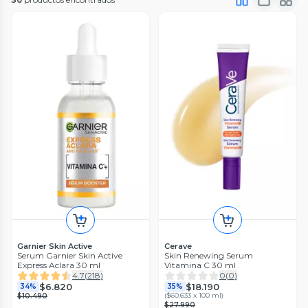
Garnier Skin Active
Cerave
Serum Garnier Skin Active
Skin Renewing Serum
Express Aclara 30 ml
Vitamina C 30 ml
4.7
(
218
)
0
(
0
)
$6.820
$18.190
34%
35%
(
$60.633 x 100 ml
)
$10.490
$27.990