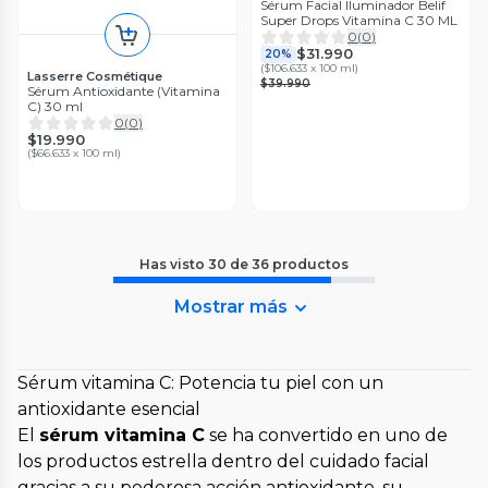
Sérum Facial Iluminador Belif
Super Drops Vitamina C 30 ML
0
(
0
)
$31.990
20%
(
$106.633 x 100 ml
)
Lasserre Cosmétique
$39.990
Sérum Antioxidante (Vitamina
C) 30 ml
0
(
0
)
$19.990
(
$66.633 x 100 ml
)
Has visto
30
de
36
productos
Mostrar más
Sérum vitamina C: Potencia tu piel con un
antioxidante esencial
El
sérum vitamina C
se ha convertido en uno de
los productos estrella dentro del cuidado facial
gracias a su poderosa acción antioxidante, su