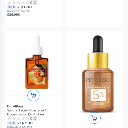
0
(
0
)
$18.890
30%
(
$6.297 x 100 ml
)
$26.990
Dr. Althea
Sérum facial Vitamina C
Potenciador Dr Althea
0
(
0
)
$34.900
20%
(
$116.333 x 100 ml
)