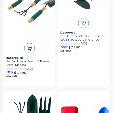
Decodeco
Set Herramientas De Jardineria
Set 3 Piezas Jardin Grande
0
(
0
)
$7.990
50%
$15.980
Importclick
Set Jardinería Huerto 3 Piezas
Metal Madera
0
(
0
)
$8.990
35%
$13.990