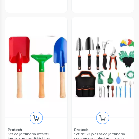
Protech
Protech
Set de jardinería infantil:
Set de 50 piezas de jardinería
herramientas didácticas
pro para suculentas y jardín