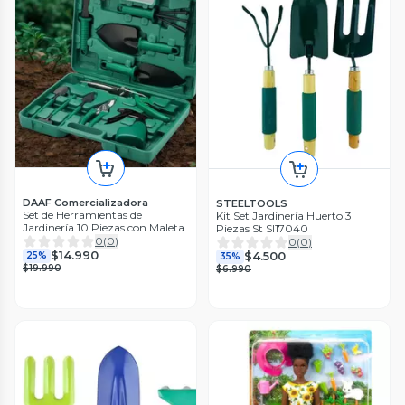
DAAF Comercializadora
STEELTOOLS
Set de Herramientas de
Kit Set Jardinería Huerto 3
Jardinería 10 Piezas con Maleta
Piezas St Sl17040
0
(
0
)
0
(
0
)
$14.990
$4.500
25%
35%
$19.990
$6.990