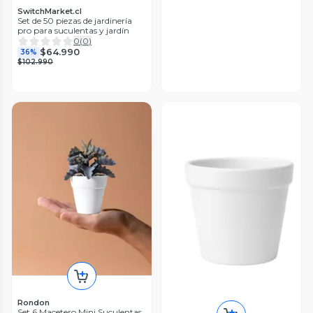
SwitchMarket.cl
Set de 50 piezas de jardinería
pro para suculentas y jardín
0
(
0
)
$64.990
36%
$102.990
Rondon
Set 6 Macetero Mini Suculentas