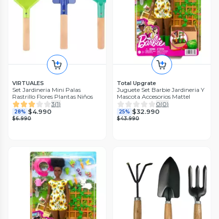
VIRTUALES
Total Upgrate
Set Jardineria Mini Palas
Juguete Set Barbie Jardineria Y
Rastrillo Flores Plantas Niños
Mascota Accesorios Mattel
3
(
1
)
0
(
0
)
$4.990
$32.990
28%
25%
$6.990
$43.990