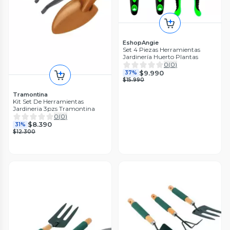
EshopAngie
Set 4 Piezas Herramientas
Jardinería Huerto Plantas
0
(
0
)
$9.990
37%
$15.990
Tramontina
Kit Set De Herramientas
Jardineria 3pzs Tramontina
0
(
0
)
$8.390
31%
$12.300