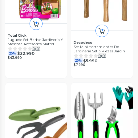
Total Click
Juguete Set Barbie Jardineria Y
Decodeco
Mascota Accesorios Mattel
Set Mini Herramientas De
0
(
0
)
Jardineria Set 3 Piezas Jardin
$32.990
25%
0
(
0
)
$43.990
$5.990
25%
$7.990