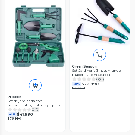
Green Season
Set Jardinería 3 htas mango
madera Green Season
0
(
0
)
$22.990
45%
$41.890
Protech
Set de jardinería con
herramientas, rastrillo y tijeras
0
(
0
)
$41.990
45%
$76.990