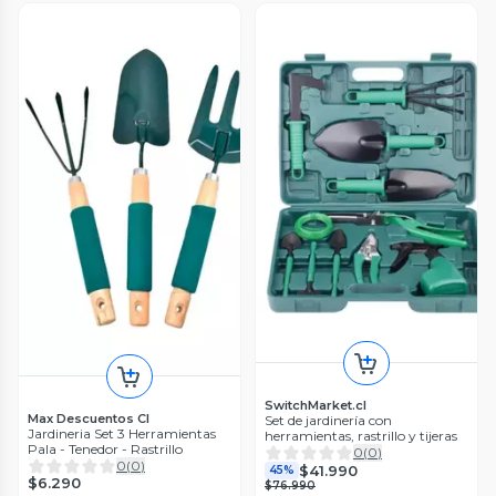
SwitchMarket.cl
Max Descuentos Cl
Set de jardinería con
Jardineria Set 3 Herramientas
herramientas, rastrillo y tijeras
Pala - Tenedor - Rastrillo
0
(
0
)
0
(
0
)
$41.990
45%
$6.290
$76.990