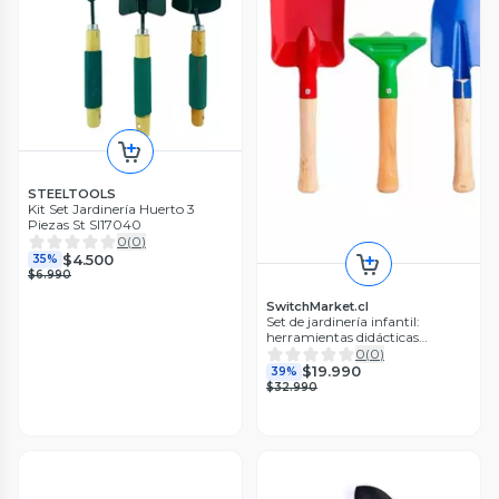
STEELTOOLS
Kit Set Jardinería Huerto 3
Piezas St Sl17040
0
(
0
)
$4.500
35%
$6.990
SwitchMarket.cl
Set de jardinería infantil:
herramientas didácticas
multicolor
0
(
0
)
$19.990
39%
$32.990