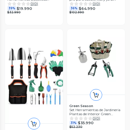
multicolor
0
(
0
)
0
(
0
)
$19.990
$64.990
39%
36%
$32.990
$102.990
Green Season
Set Herramientas de Jardinería
Plantas de Interior Green
Season
0
(
0
)
$35.990
31%
$52.230