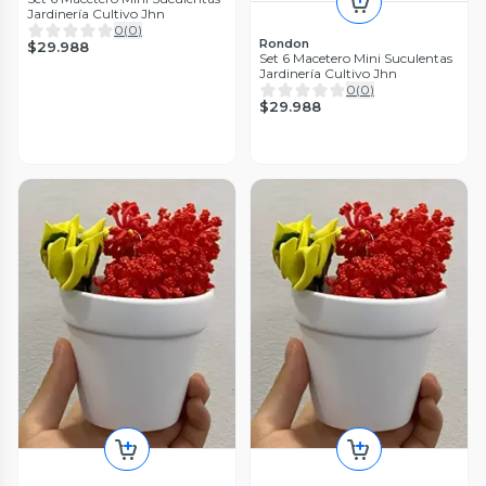
Jardinería Cultivo Jhn
0
(
0
)
Rondon
$29.988
Set 6 Macetero Mini Suculentas
Jardinería Cultivo Jhn
0
(
0
)
$29.988