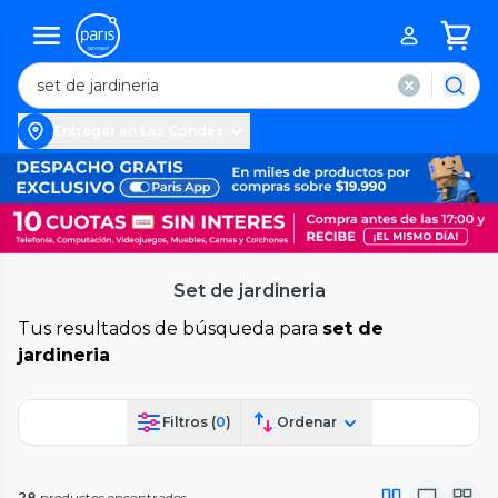
Entregar en Las Condes
Set de jardineria
Tus resultados de búsqueda para
set de
jardineria
Filtros (
0
)
Ordenar
28
productos encontrados