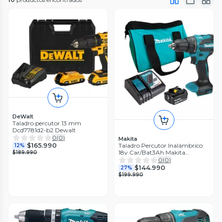
DeWalt
Taladro percutor 13 mm
Dcd7781d2-b2 Dewalt
0
(
0
)
Makita
$165.990
Taladro Percutor Inalámbrico
12%
18v Car/Bat3Ah Makita
$189.990
Dhp490rf
0
(
0
)
$144.990
27%
$199.990