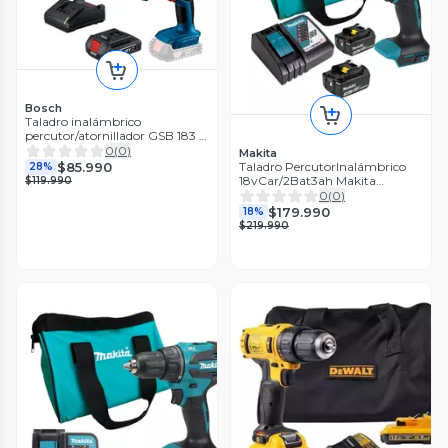
Bosch
Taladro inalámbrico
percutor/atornillador GSB 183 +
batería 18 V 2.0 Ah + cargador
0
(
0
)
Makita
GAL 18 V-20 + maletín
$85.990
Taladro PercutorInalámbrico
28%
18vCar/2Bat3ah Makita
$119.990
Dhp490rfx2
0
(
0
)
$179.990
18%
$219.990