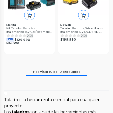
Makita
DeWalt
Kit Taladro Percutor
Taladro Percutor/Atornillador
Inalámbrico 18v Car/Bat Makita
Inalámbrico 12V DCD716D2
Dhp490sy
Dewalt
0
(
0
)
0
(
0
)
$199.990
$129.990
23%
$169.990
Has visto
10
de
10
productos
Taladro: La herramienta esencial para cualquier
proyecto
Los
taladros
son una de las herramientas más