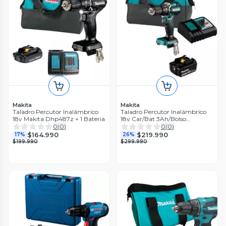
Makita
Makita
Taladro Percutor Inalámbrico
Taladro Percutor Inalámbrico
18v Makita Dhp487z + 1 Bateria
18v Car/Bat 3Ah/Bolso
DHP487RF
0
(
0
)
0
(
0
)
$164.990
$219.990
17%
26%
$199.990
$299.990