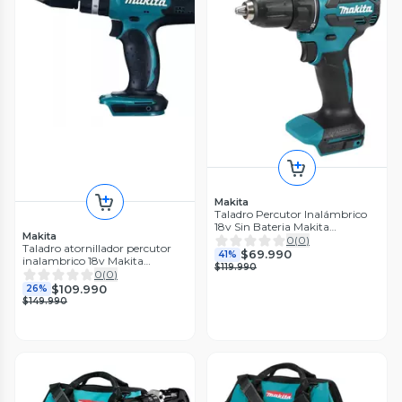
Makita
Taladro Percutor Inalámbrico
18v Sin Bateria Makita
Makita
DHP490Z
0
(
0
)
Taladro atornillador percutor
$69.990
41%
inalambrico 18v Makita
$119.990
DHP453Z
0
(
0
)
$109.990
26%
$149.990