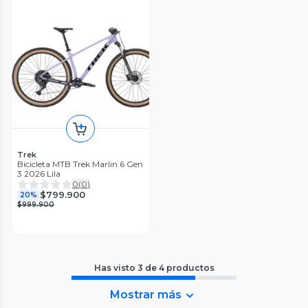
Trek
Bicicleta MTB Trek Marlin 6 Gen
3 2026 Lila
0
(
0
)
$799.900
20%
$999.900
Has visto
3
de
4
productos
Mostrar más