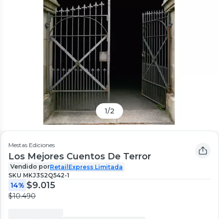
1
/
2
Mestas Ediciones
Los Mejores Cuentos De Terror
Vendido por
RetailExpress Limitada
SKU
MKJ3S2Q542-1
$9.015
14%
$10.490