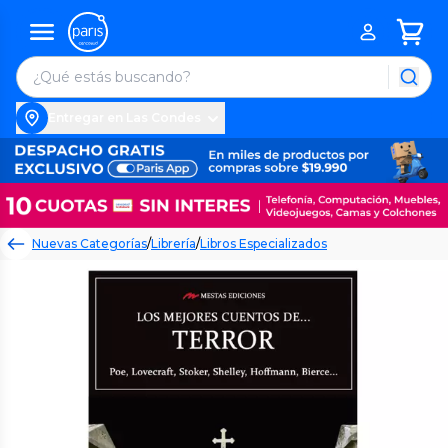
Entregar en Las Condes
Nuevas Categorías
/
Librería
/
Libros Especializados