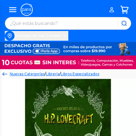
Entregar en Las Condes
Nuevas Categorías
/
Librería
/
Libros Especializados