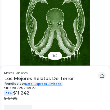
1
/
2
Mestas Ediciones
Los Mejores Relatos De Terror
Vendido por
RetailExpress Limitada
SKU
MKPPM70RLP-1
$11.242
31%
$16.490