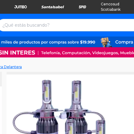
Cencosud
Scotiabank
a Delantera