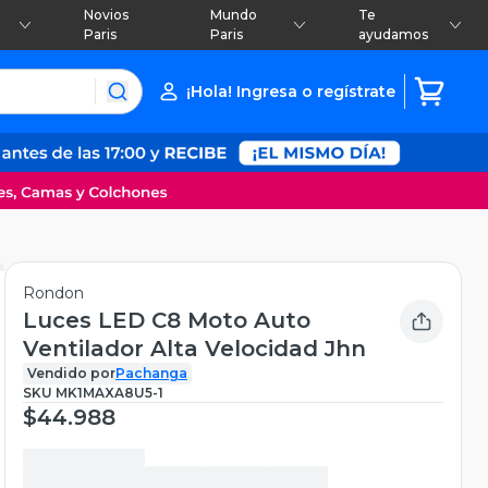
Novios
Mundo
Te
Paris
Paris
ayudamos
¡Hola! Ingresa o regístrate
Rondon
Luces LED C8 Moto Auto
Ventilador Alta Velocidad Jhn
Vendido por
Pachanga
SKU
MK1MAXA8U5-1
$44.988