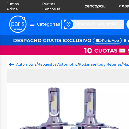
Jumbo
Puntos
Prime
Cencosud
Categorías
Entregar en Las Condes
Automotriz
/
Repuestos Automotriz
/
Rodamientos y Retenes
/
Maz