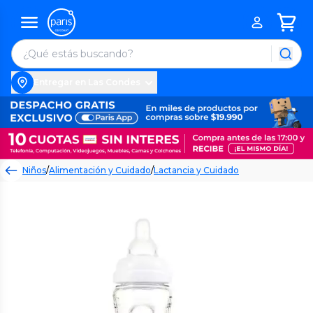
Entregar en Las Condes
Niños
/
Alimentación y Cuidado
/
Lactancia y Cuidado