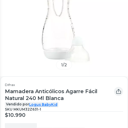
1
/
2
Difrax
Mamadera Anticólicos Agarre Fácil
Natural 240 Ml Blanca
Vendido por
Logus BabyKid
SKU
MKUM32Z631-1
$10.990