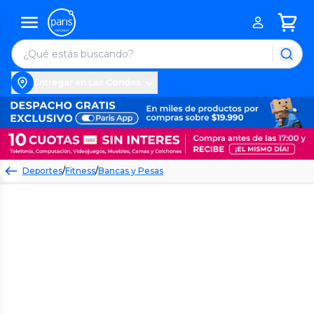
Entregar en Las Condes
Deportes
/
Fitness
/
Bancas y Pesas