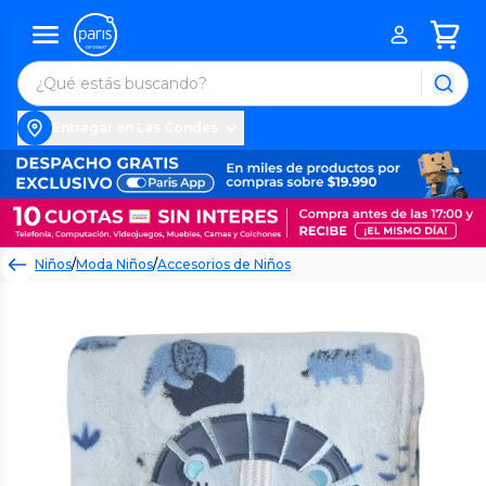
Entregar en Las Condes
Niños
/
Moda Niños
/
Accesorios de Niños