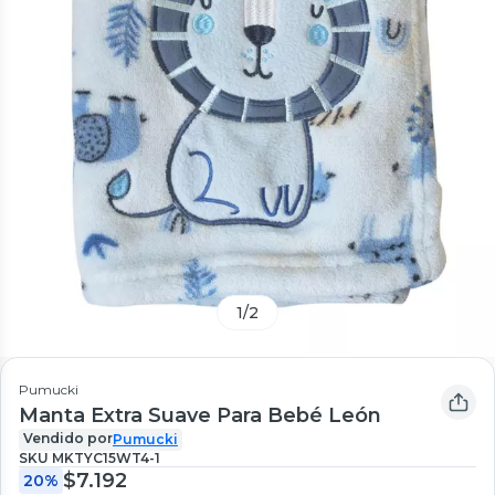
1
/
2
Pumucki
Manta Extra Suave Para Bebé León
Vendido por
Pumucki
SKU
MKTYC15WT4-1
$7.192
20%