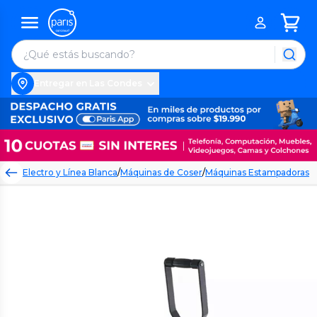
Entregar en Las Condes
Electro y Línea Blanca
/
Máquinas de Coser
/
Máquinas Estampadoras