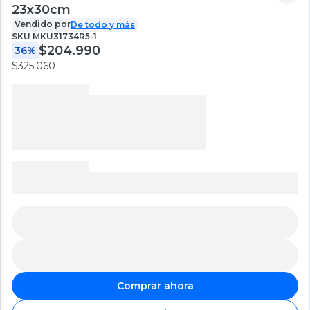
23x30cm
Vendido por
De todo y más
SKU
MKU31734R5-1
$204.990
36%
$325.060
Comprar ahora