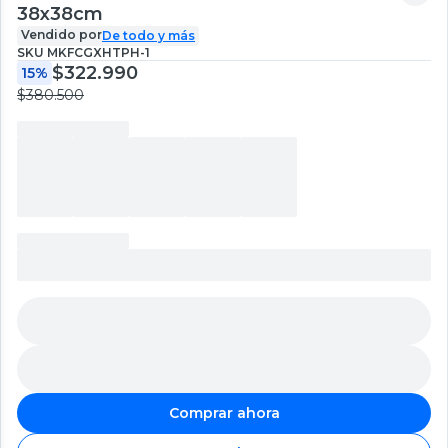
38x38cm
Vendido por
De todo y más
SKU
MKFCGXHTPH-1
$322.990
15%
$380.500
Comprar ahora