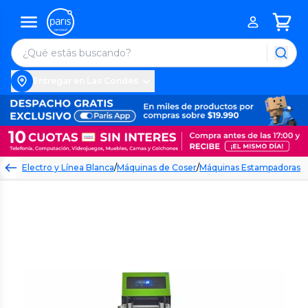
Entregar en Las Condes
Electro y Línea Blanca
/
Máquinas de Coser
/
Máquinas Estampadoras