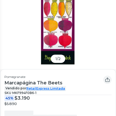
1
/
2
Pomegranate
Marcapágina The Beets
Vendido por
RetailExpress Limitada
SKU
MKF994F0B6-1
$3.190
45%
$5.890