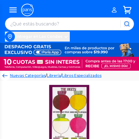
Entregar en Las Condes
Nuevas Categorías
/
Librería
/
Libros Especializados