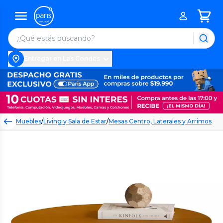
Entregar en Las Condes
Muebles
/
Living y Sala de Estar
/
Mesas Centro, Laterales y Arrimos