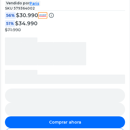
Vendido por
Paris
SKU
579364002
$30.990
56%
$34.990
51%
$71.990
Comprar ahora