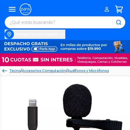
Entregar en Las Condes
Tecno
/
Accesorios Computación
/
Audífonos y Micrófonos