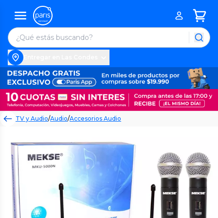
Entregar en Las Condes
TV y Audio
/
Audio
/
Accesorios Audio