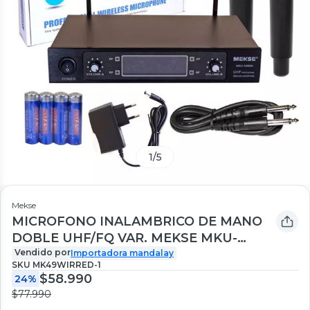
1
/
5
Mekse
MICROFONO INALAMBRICO DE MANO
DOBLE UHF/FQ VAR. MEKSE MKU-
5000N
Vendido por
Importadora mandalay
SKU
MK49WIRRED-1
$58.990
24%
$77.990