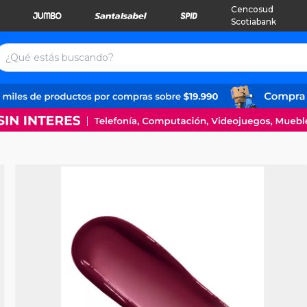
Cencosud
Scotiabank