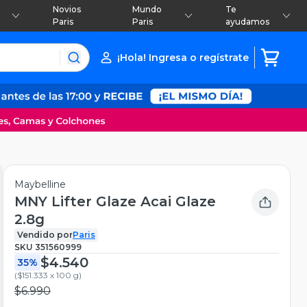
Novios
Mundo
Te
Paris
Paris
ayudamos
¡Hola! Ingresa o regístrate
Maybelline
MNY Lifter Glaze Acai Glaze
2.8g
Vendido por
Paris
SKU
351560999
$4.540
35%
(
$151.333 x 100 g
)
$6.990