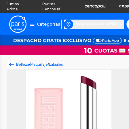
Jumbo
Puntos
Prime
Cencosud
Categorías
Entregar en Las Condes
Belleza
/
Maquillaje
/
Labiales