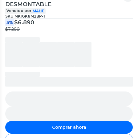
DESMONTABLE
Vendido por
IMAHE
SKU
MKIGK8M2BP-1
$6.890
5%
$7.290
Comprar ahora