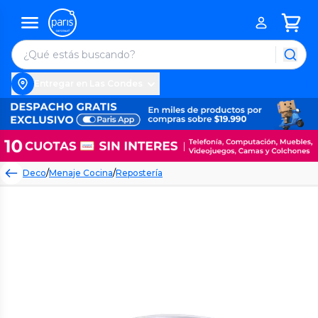
Entregar en Las Condes
Deco
/
Menaje Cocina
/
Repostería