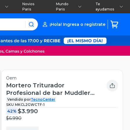
Novios
Mundo
Te
Paris
Paris
ayudamos
¡Hola! Ingresa o regístrate
Oem
Mortero Triturador
Profesional de bar Muddler
coctelería 29cm
Vendido por
TecnoCenter
SKU
MKCL2GWCTF-1
$3.990
42%
$6.990