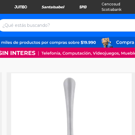
Cencosud
Scotiabank