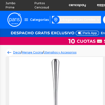
Jumbo
Puntos
Prime
Cencosud
Categorías
Entregar en Las Condes
Deco
/
Menaje Cocina
/
Utensilios y Accesorios