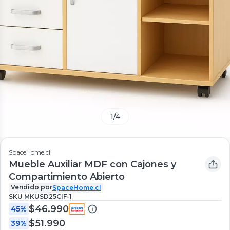
1
/
4
SpaceHome.cl
Mueble Auxiliar MDF con Cajones y
Compartimiento Abierto
Vendido por
SpaceHome.cl
SKU
MKUSD25CIF-1
$46.990
45%
$51.990
39%