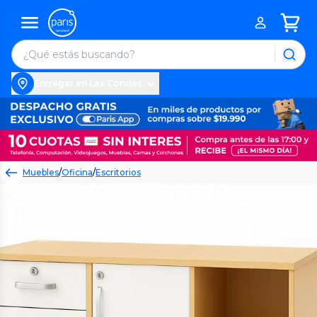
Entregar en Las Condes
Muebles
/
Oficina
/
Escritorios