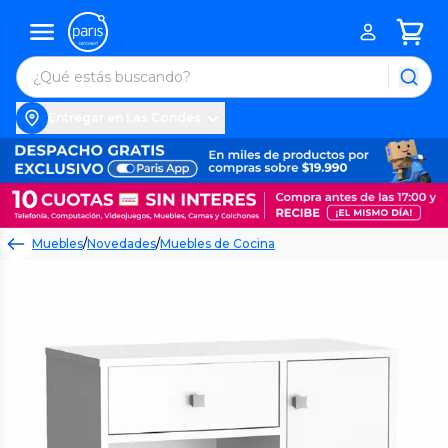
Entregar en Las Condes
Muebles
/
Novedades
/
Muebles de Cocina