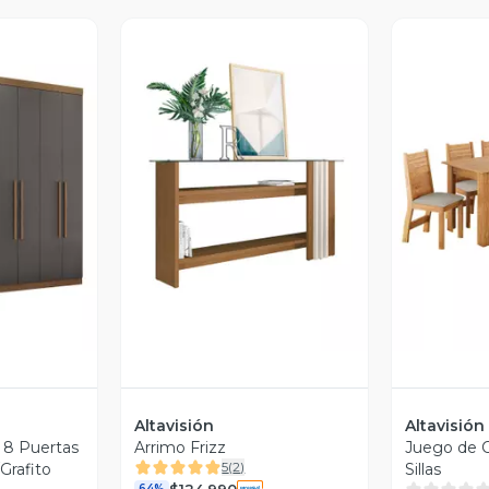
revia
Vista Previa
V
Altavisión
Altavisión
 8 Puertas
Arrimo Frizz
Juego de 
5
(
2
)
Grafito
Sillas
$124.990
64%