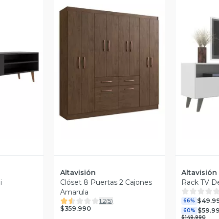
revia
Vista Previa
V
Altavisión
Altavisión
i
Clóset 8 Puertas 2 Cajones
Rack TV De
Amarula
$49.9
1.2
(
5
)
66%
$359.990
$59.9
60%
$149.990