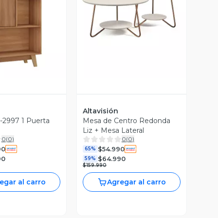
ista Previa
Vista Previa
Altavisión
-2997 1 Puerta
Mesa de Centro Redonda
Liz + Mesa Lateral
0
(
0
)
0
(
0
)
90
$54.990
65%
90
$64.990
59%
$159.990
egar al carro
Agregar al carro