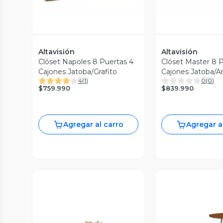
Altavisión
Altavisión
Clóset Napoles 8 Puertas 4
Clóset Master 8 P
Cajones Jatoba/Grafito
Cajones Jatoba/Ar
4
(
1
)
0
(
0
)
$759.990
$839.990
Agregar al carro
Agregar a