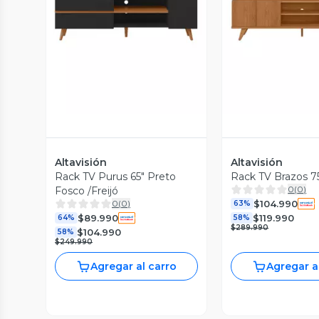
Vista Previa
Vista P
Altavisión
Altavisión
Rack TV Purus 65" Preto
Rack TV Brazos 75
0
(
0
)
Fosco /Freijó
$104.990
0
(
0
)
63%
$89.990
$119.990
64%
58%
$289.990
$104.990
58%
$249.990
Agregar al carro
Agregar a