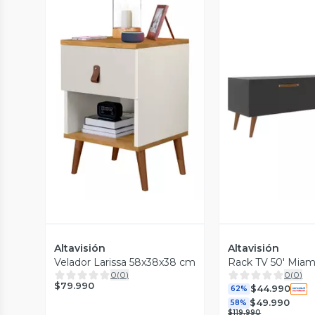
Vista Previa
Vista P
Altavisión
Altavisión
Velador Larissa 58x38x38 cm
Rack TV 50' Miam
0
(
0
)
0
(
0
)
$79.990
$44.990
62%
$49.990
58%
$119.990