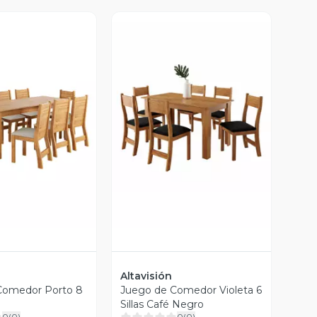
ista Previa
Vista Previa
Altavisión
Comedor Porto 8
Juego de Comedor Violeta 6
Sillas Café Negro
0
(
0
)
0
(
0
)