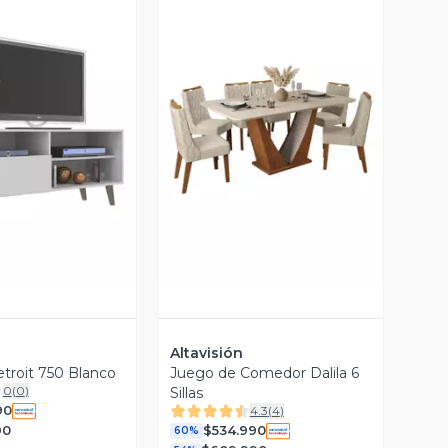
ista Previa
Vista Previa
Altavisión
troit 750 Blanco
Juego de Comedor Dalila 6
0
(
0
)
Sillas
90
4.3
(
4
)
90
$534.990
60%