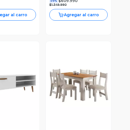
$609.990
54%
$1.349.990
egar al carro
Agregar al carro
ista Previa
Vista Previa