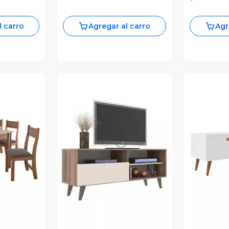
l carro
Agregar al carro
Agr
revia
Vista Previa
V