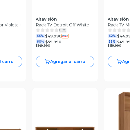
Altavisión
Altavisión
 Violeta +
Rack TV Detroit Off White
Rack TV M
0
(
0
)
$49.990
$44.9
66%
62%
$59.990
$49.9
60%
58%
$149.990
$119.990
l carro
Agregar al carro
Agr