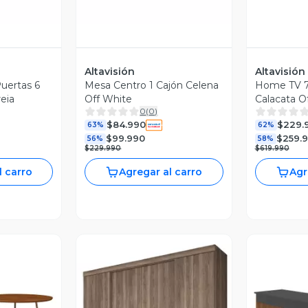
Altavisión
Altavisión
uertas 6
Mesa Centro 1 Cajón Celena
Home TV 7
eia
Off White
Calacata O
0
(
0
)
$84.990
$229.
63%
62%
$99.990
$259.
56%
58%
$229.990
$619.990
l carro
Agregar al carro
Agr