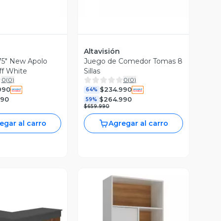
Altavisión
5" New Apolo
Juego de Comedor Tomas 8
ff White
Sillas
0
(
0
)
0
(
0
)
990
$234.990
64%
990
$264.990
59%
$659.990
egar al carro
Agregar al carro