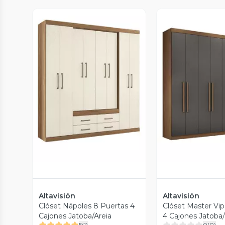
Vista Previa
Vista P
Altavisión
Altavisión
Clóset Nápoles 8 Puertas 4
Clóset Master Vip
Cajones Jatoba/Areia
4 Cajones Jatoba/
5
(
1
)
0
(
0
)