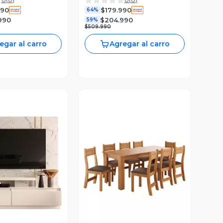
990
$179.990
64%
990
$204.990
59%
$509.990
egar al carro
Agregar al carro
ista Previa
Vista Previa