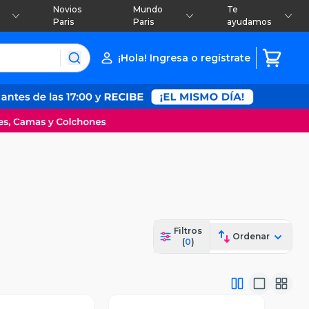
Novios
Mundo
Te
Paris
Paris
ayudamos
¡Hola! Ingresa o regístrate
Filtros
Ordenar
(
0
)