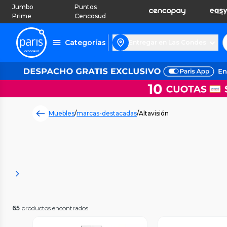
Jumbo
Puntos
Prime
Cencosud
Categorías
Entregar en Las Condes
Muebles
/
marcas-destacadas
/
Altavisión
65
productos encontrados