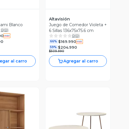
Altavisión
iami Blanco
Juego de Comedor Violeta +
0
(
0
)
6 Sillas 136x75x75.6 cm
90
0
(
0
)
90
$169.990
66%
$204.990
59%
$509.990
egar al carro
Agregar al carro