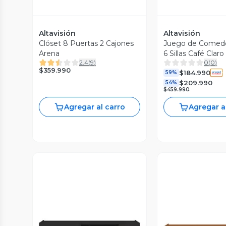
Altavisión
Altavisión
Clóset 8 Puertas 2 Cajones
Juego de Comedor
Arena
6 Sillas Café Claro
2.4
(
9
)
0
(
0
)
$359.990
$184.990
59%
$209.990
54%
$459.990
Agregar al carro
Agregar a