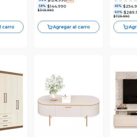
$144.990
$254.
58%
65%
$349.990
$289.
60%
$729.990
l carro
Agregar al carro
Agr
revia
Vista Previa
V