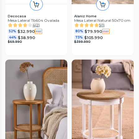
Decocasa
Alaniz Home
Mesa Lateral Tb604 Ovalada
Mesa Lateral Natural 50x70 cm
4
(
2
)
5
(
1
)
$32.990
$79.990
52%
80%
$38.990
$105.990
44%
73%
$69.990
$399.990