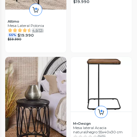
$19.990
Attimo
Mesa Lateral Polonia
4.6
(
13
)
$19.990
66%
$59.990
M+Design
Mesa lateral Acacia
natural/negro 55x40x30 cm
0
(
0
)