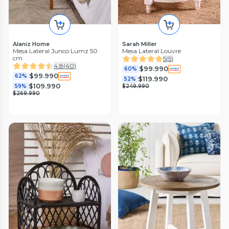
Alaniz Home
Sarah Miller
Mesa Lateral Junco Lumz 50
Mesa Lateral Louvre
cm
5
(
5
)
4.8
(
40
)
$99.990
60%
$99.990
62%
$119.990
52%
$109.990
59%
$249.990
$269.990