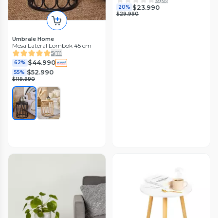
$23.990
20%
$29.990
Umbrale Home
Mesa Lateral Lombok 45 cm
5
(
11
)
$44.990
62%
$52.990
55%
$119.990