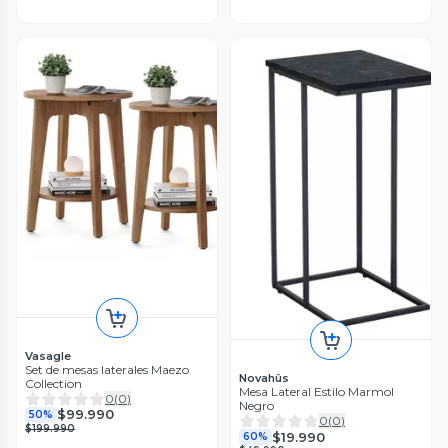
Vasagle
Set de mesas laterales Maezo
Novahûs
Collection
Mesa Lateral Estilo Marmol
0
(
0
)
Negro
$99.990
50%
0
(
0
)
$199.990
$19.990
60%