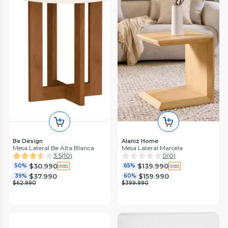
Be Design
Alaniz Home
Mesa Lateral Be Alta Blanca
Mesa Lateral Marcela
3.5
(
10
)
0
(
0
)
$30.990
$139.990
50%
65%
$37.990
$159.990
39%
60%
$62.990
$399.990