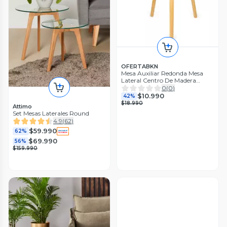
OFERTABKN
Mesa Auxiliar Redonda Mesa
Lateral Centro De Madera
Living
0
(
0
)
$10.990
42%
$18.990
Attimo
Set Mesas Laterales Round
4.9
(
62
)
$59.990
62%
$69.990
56%
$159.990