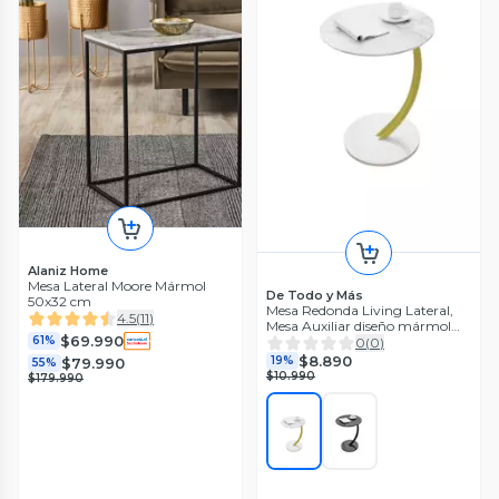
Alaniz Home
Mesa Lateral Moore Mármol
De Todo y Más
50x32 cm
Mesa Redonda Living Lateral,
4.5
(
11
)
Mesa Auxiliar diseño mármol
$69.990
Chic Home
61%
0
(
0
)
$8.890
19%
$79.990
55%
$10.990
$179.990