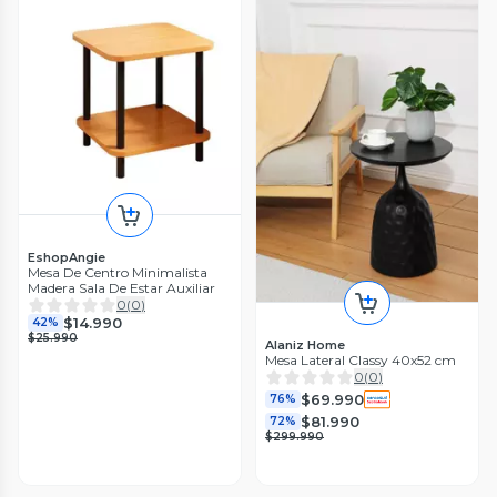
EshopAngie
Mesa De Centro Minimalista
Madera Sala De Estar Auxiliar
0
(
0
)
$14.990
42%
$25.990
Alaniz Home
Mesa Lateral Classy 40x52 cm
0
(
0
)
$69.990
76%
$81.990
72%
$299.990