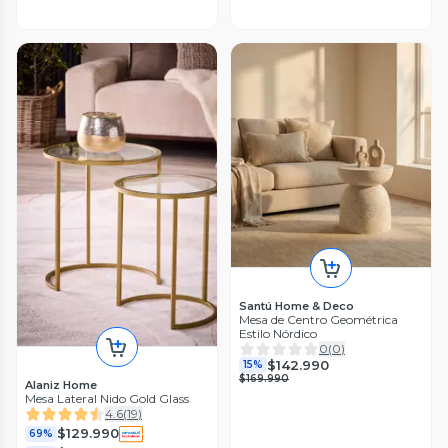
Santú Home & Deco
Mesa de Centro Geométrica
Estilo Nórdico
0
(
0
)
$142.990
15%
$169.990
Alaniz Home
Mesa Lateral Nido Gold Glass
4.6
(
19
)
$129.990
69%