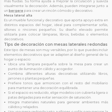
más fluidas. Su forma ayuda a mejorar la circulación y suaviza
visualmente la decoración. Además, pueden integrarse junto a
un
bergere
para crear un rincón cómodo y decorativo.
Mesa lateral alta
Es un mueble funcional y decorativo que aporta apoyo extra en
distintos espacios del hogar, ideal para complementar sofás,
sillones o rincones pequeños. Su diseño elevado permite
utilizarla para colocar lámparas, libros, bebidas o elementos
decorativos.
Tips de decoración con mesas laterales redondas
Este tipo de mesas son muy versátiles, por lo que puedes incluir
elementos decorativos que se adapten al diseño general de tu
hogar o espacio:
Ubica una lámpara pequeña sobre la mesa para crear un
punto de iluminación cálido y acogedor.
Combina diferentes alturas decorativas utilizando libros,
jarrones o plantas pequeñas.
Prefiere tonos que armonicen con el resto del mobiliario
para mantener una decoración equilibrada.
Si el espacio es reducido, elige modelos con cubierta ligera o
patas delgadas para evitar sensación de saturación.
Integra materiales naturales para generar ambientes más
cálidos y relajados.
Usa una mesa redonda junto a sillones o sofás para mejorar la