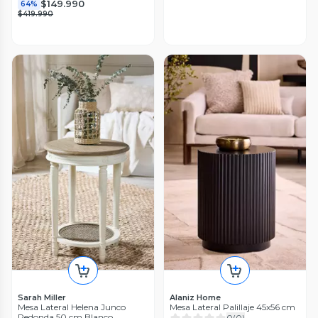
$149.990
64%
$419.990
Sarah Miller
Alaniz Home
Mesa Lateral Helena Junco
Mesa Lateral Palillaje 45x56 cm
Redonda 50 cm Blanco
0
(
0
)