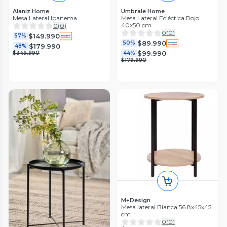
Alaniz Home
Umbrale Home
Mesa Lateral Ipanema
Mesa Lateral Ecléctica Rojo
40x50 cm
0
(
0
)
0
(
0
)
$149.990
57%
$89.990
50%
$179.990
48%
$99.990
$349.990
44%
$179.990
M+Design
Mesa lateral Bianca 56.8x45x45
cm
0
(
0
)