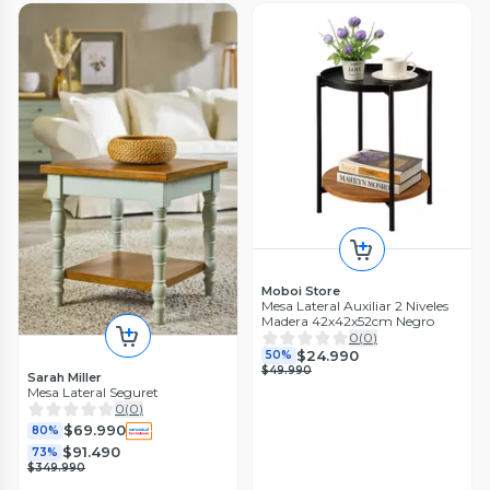
Moboi Store
Mesa Lateral Auxiliar 2 Niveles
Madera 42x42x52cm Negro
0
(
0
)
$24.990
50%
$49.990
Sarah Miller
Mesa Lateral Seguret
0
(
0
)
$69.990
80%
$91.490
73%
$349.990