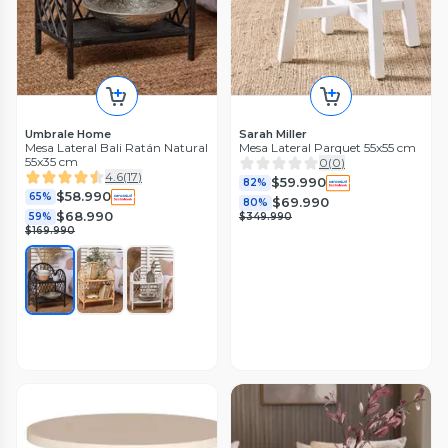
Umbrale Home
Sarah Miller
Mesa Lateral Bali Ratán Natural
Mesa Lateral Parquet 55x55 cm
55x35 cm
0
(
0
)
4.6
(
17
)
$59.990
82%
$58.990
65%
$69.990
80%
$68.990
59%
$349.990
$169.990