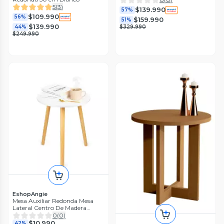
5
(
3
)
$139.990
57%
$109.990
56%
$159.990
51%
$139.990
44%
$329.990
$249.990
EshopAngie
Mesa Auxiliar Redonda Mesa
Lateral Centro De Madera
Living
0
(
0
)
$10.990
42%