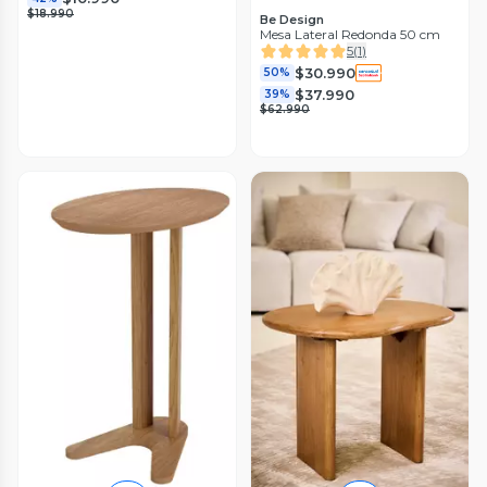
$18.990
Be Design
Mesa Lateral Redonda 50 cm
5
(
1
)
$30.990
50%
$37.990
39%
$62.990