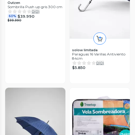
Outzen
Sombrilla Push up gris 300 cm
0
(
0
)
$39.990
60%
$99.990
solow limitada
Paraguas 16 Varillas Antiviento
84cm
0
(
0
)
$5.850