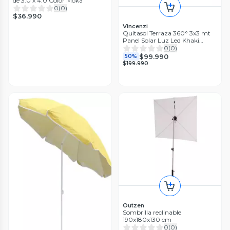
de 3.0 x 4.0 Color Moka
0
(
0
)
$36.990
Vincenzi
Quitasol Terraza 360° 3x3 mt
Panel Solar Luz Led Khaki
oscuro Vincenzi
0
(
0
)
$99.990
50%
$199.990
Outzen
Sombrilla reclinable
190x180x130 cm
0
(
0
)