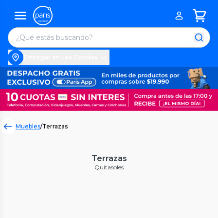
Entregar en Las Condes
Muebles
/
Terrazas
Terrazas
Quitasoles