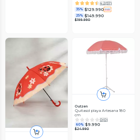
4.2
(
57
)
$129.990
35%
$149.990
25%
$199.990
Outzen
Quitasol playa Artesana 180
cm
0
(
0
)
$9.990
60%
$24.990