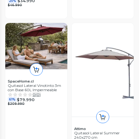
$34.990
25%
$46.990
SpaceHome.cl
Quitasol Lateral Vinotinto 3m
con Base 60L Impermeable
0
(
0
)
$79.990
61%
$209.990
Attimo
Quitasol Lateral Summer
240x270 cm