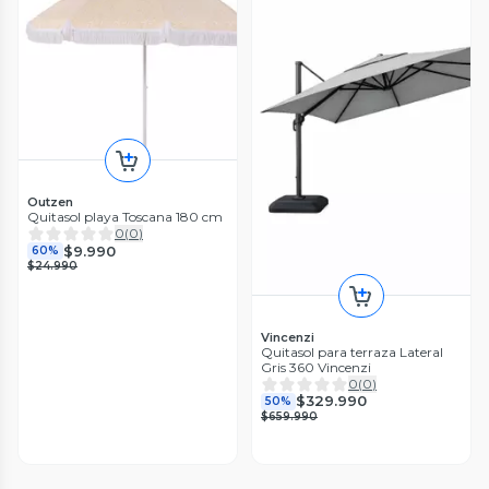
Outzen
Quitasol playa Toscana 180 cm
0
(
0
)
$9.990
60%
$24.990
Vincenzi
Quitasol para terraza Lateral
Gris 360 Vincenzi
0
(
0
)
$329.990
50%
$659.990