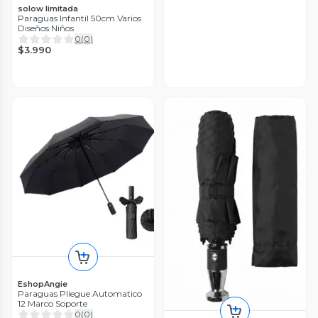
solow limitada
Paraguas Infantil 50cm Varios
Diseños Niños
0
(
0
)
$3.990
EshopAngie
Paraguas Pliegue Automatico
12 Marco Soporte
0
(
0
)