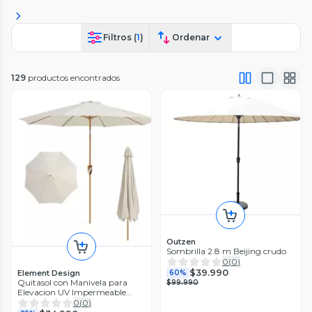
Filtros (
1
)
Ordenar
129
productos encontrados
Outzen
Sombrilla 2.8 m Beijing crudo
0
(
0
)
$39.990
Element Design
60%
Quitasol con Manivela para
$99.990
Elevacion UV Impermeable
260cm
0
(
0
)