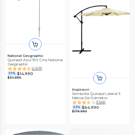
National Geographic
Quitasol Azul 190 Cms National
Geographic
4.4
(
11
)
$14.990
57%
$34.990
Inspiracci
Sombrilla Quitasol Lateral 3
Metros De Diámetro
3.5
(
6
)
$64.990
63%
$179.990