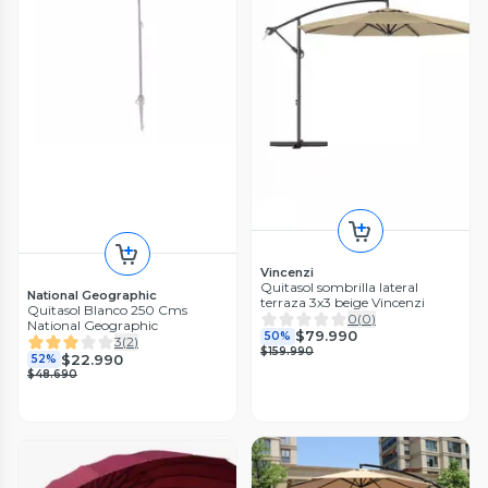
Vincenzi
Quitasol sombrilla lateral
National Geographic
terraza 3x3 beige Vincenzi
Quitasol Blanco 250 Cms
0
(
0
)
National Geographic
$79.990
50%
3
(
2
)
$159.990
$22.990
52%
$48.690