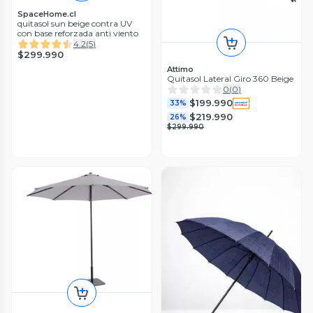
SpaceHome.cl
quitasol sun beige contra UV
con base reforzada anti viento
4.2
(
5
)
$299.990
Attimo
Quitasol Lateral Giro 360 Beige
0
(
0
)
$199.990
33%
$219.990
26%
$299.990