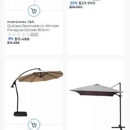
$29.990
50%
$59.990
inversiones J&A
Quitasol Reclinable Uv Klimber
Paraguas Dorado 180cm
0
(
0
)
$15.488
8%
$16.988