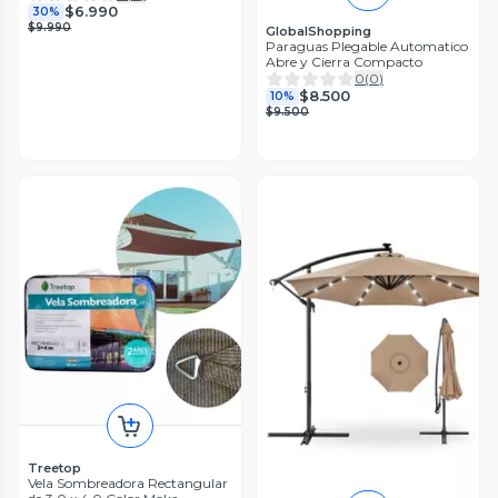
$6.990
30%
$9.990
GlobalShopping
Paraguas Plegable Automatico
Abre y Cierra Compacto
0
(
0
)
$8.500
10%
$9.500
Treetop
Vela Sombreadora Rectangular