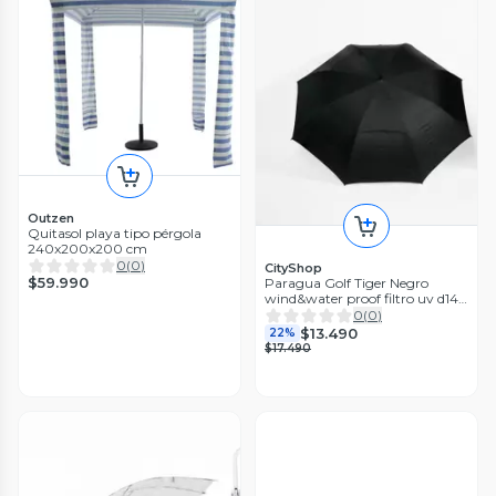
Outzen
Quitasol playa tipo pérgola
240x200x200 cm
0
(
0
)
CityShop
$59.990
Paragua Golf Tiger Negro
wind&water proof filtro uv d146
cm
0
(
0
)
$13.490
22%
$17.490