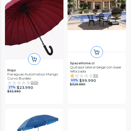
SpaceHome.cl
Quitasol lateral beige con base
Riqui
reforzada
Paraguas Automatico Mango
1
(
1
)
Curvo Burdeo
$99.990
69%
0
(
0
)
$329.990
$23.990
27%
$32.990