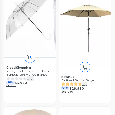
GlobalShopping
Paraguas Transparente Estilo
Burbuja con Mango Blanco
Novahûs
0
(
0
)
Quitasol Buzios Beige
$4.990
28%
5
(
1
)
$6.990
$29.990
57%
$69.990