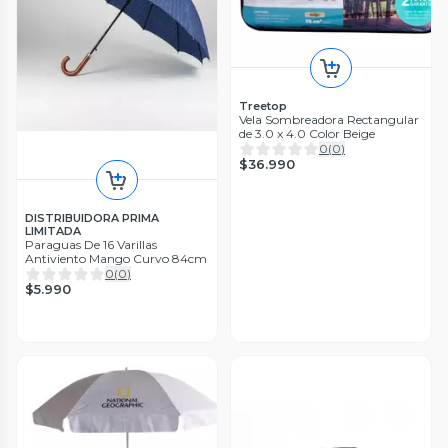
Treetop
Vela Sombreadora Rectangular
de 3.0 x 4.0 Color Beige
0
(
0
)
$36.990
DISTRIBUIDORA PRIMA
LIMITADA
Paraguas De 16 Varillas
Antiviento Mango Curvo 84cm
0
(
0
)
$5.990