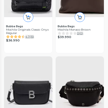
Bubba Bags
Bubba Bags
Mochila Originals Classic Onyx
Mochila Monaco Brown
Regular
0
(
0
)
4.7
(
15
)
$39.990
$36.990