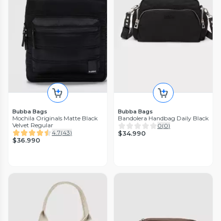
Bubba Bags
Bubba Bags
Mochila Originals Matte Black
Bandolera Handbag Daily Black
Velvet Regular
0
(
0
)
4.7
(
43
)
$34.990
$36.990