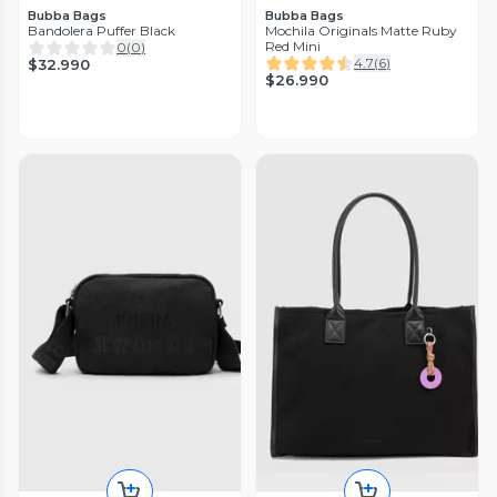
Bubba Bags
Bubba Bags
Bandolera Puffer Black
Mochila Originals Matte Ruby
Red Mini
0
(
0
)
4.7
(
6
)
$32.990
$26.990