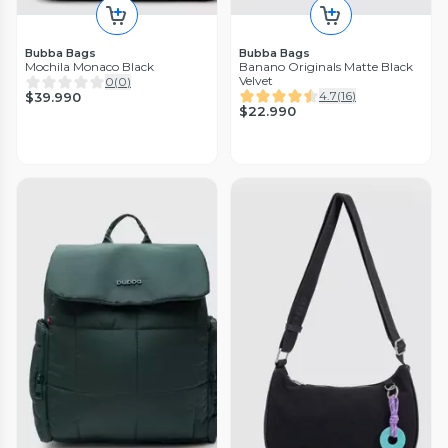
Bubba Bags
Bubba Bags
Mochila Monaco Black
Banano Originals Matte Black
Velvet
0
(
0
)
4.7
(
16
)
$39.990
$22.990