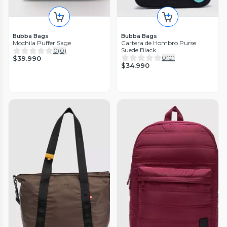
Bubba Bags
Bubba Bags
Mochila Puffer Sage
Cartera de Hombro Purse
Suede Black
0
(
0
)
0
(
0
)
$39.990
$34.990