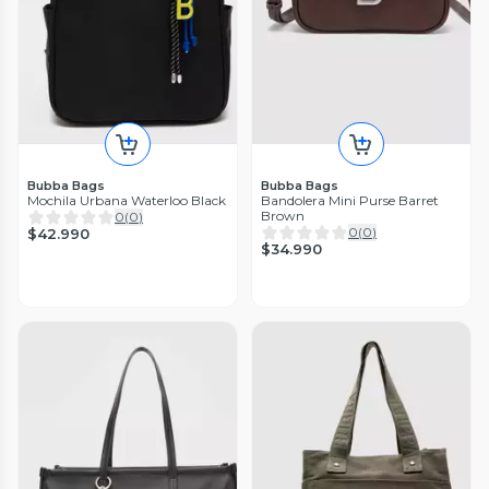
Bubba Bags
Bubba Bags
Mochila Urbana Waterloo Black
Bandolera Mini Purse Barret
Brown
0
(
0
)
0
(
0
)
$42.990
$34.990