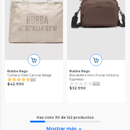
Bubba Bags
Bubba Bags
Cartera Tote Canvas Beige
Bandolera Mini Purse Victoria
Espresso
5
(
1
)
0
(
0
)
$42.990
$32.990
Has visto
30
de
142
productos
Mostrar más