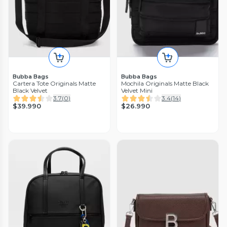
Bubba Bags
Bubba Bags
Cartera Tote Originals Matte
Mochila Originals Matte Black
Black Velvet
Velvet Mini
3.7
(
0
)
3.4
(
14
)
$39.990
$26.990