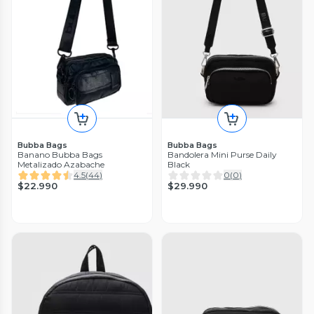
Bubba Bags
Bubba Bags
Banano Bubba Bags
Bandolera Mini Purse Daily
Metalizado Azabache
Black
4.5
(
44
)
0
(
0
)
$22.990
$29.990