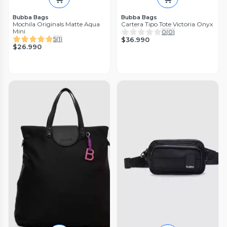
Bubba Bags
Bubba Bags
Mochila Originals Matte Aqua
Cartera Tipo Tote Victoria Onyx
Mini
0
(
0
)
5
(
1
)
$36.990
$26.990