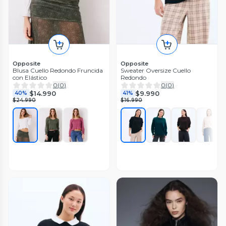
Opposite
Opposite
Blusa Cuello Redondo Fruncida
Sweater Oversize Cuello
con Elástico
Redondo
0
(
0
)
0
(
0
)
$14.990
$9.990
40%
41%
$24.990
$16.990