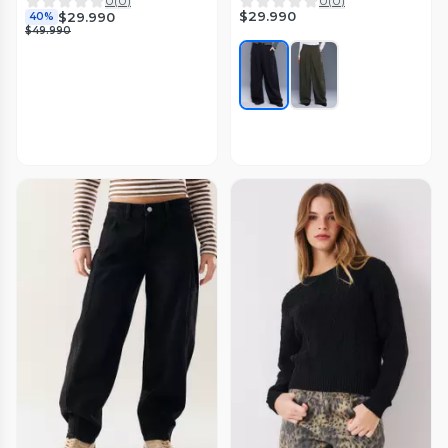
0
(
0
)
0
(
0
)
$29.990
$29.990
40%
$49.990