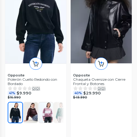
Opposite
Opposite
Polerón Cuello Redondo con
Chaqueta Oversize con Cierre
Bordado
Frontal y Botones
0
(
0
)
0
(
0
)
$9.990
$29.990
41%
40%
$16.990
$49.990