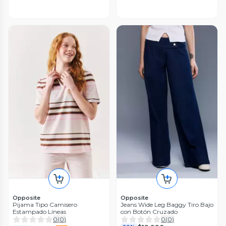
Opposite
Opposite
Pijama Tipo Camisero
Jeans Wide Leg Baggy Tiro Bajo
Estampado Líneas
con Botón Cruzado
0
(
0
)
0
(
0
)