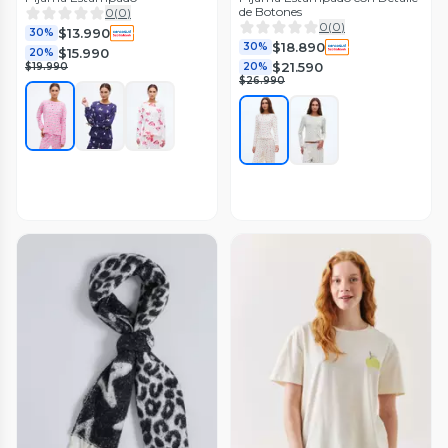
de Botones
0
(
0
)
0
(
0
)
$13.990
30%
$18.890
30%
$15.990
20%
$21.590
$19.990
20%
$26.990