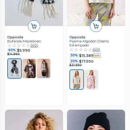
Opposite
Opposite
Bufanda Misceláneo
Pijama Algodón Diseño
Estampado
0
(
0
)
0
(
0
)
$5.990
60%
$14.990
$15.389
30%
$17.590
20%
$21.990