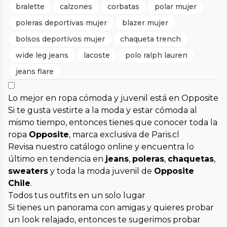
bralette
calzones
corbatas
polar mujer
poleras deportivas mujer
blazer mujer
bolsos deportivos mujer
chaqueta trench
wide leg jeans
lacoste
polo ralph lauren
jeans flare
Lo mejor en ropa cómoda y juvenil está en Opposite
Si te gusta vestirte a la moda y estar cómoda al
mismo tiempo, entonces tienes que conocer toda la
ropa
Opposite
, marca exclusiva de Paris.cl
Revisa nuestro catálogo online y encuentra lo
último en tendencia en
jeans
,
poleras
,
chaquetas
,
sweaters
y toda la moda juvenil de
Opposite
Chile
.
Todos tus outfits en un solo lugar
Si tienes un panorama con amigas y quieres probar
un look relajado, entonces te sugerimos probar