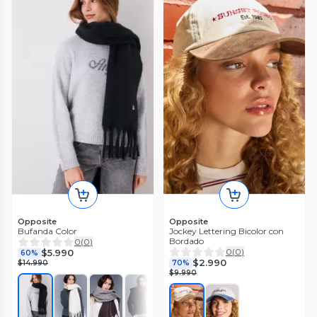
Opposite
Opposite
Bufanda Color
Jockey Lettering Bicolor con
Bordado
0
(
0
)
0
(
0
)
$5.990
60%
$2.990
$14.990
70%
$9.990