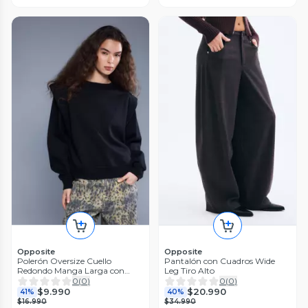
Opposite
Opposite
Polerón Oversize Cuello
Pantalón con Cuadros Wide
Redondo Manga Larga con
Leg Tiro Alto
Hombreras
0
(
0
)
0
(
0
)
$9.990
$20.990
41%
40%
$16.990
$34.990