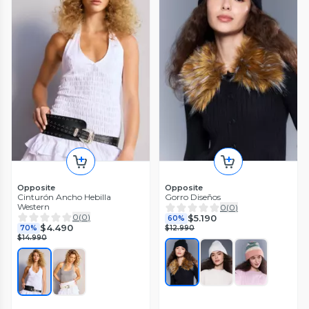
Opposite
Opposite
Cinturón Ancho Hebilla
Gorro Diseños
Western
0
(
0
)
0
(
0
)
$5.190
60%
$4.490
70%
$12.990
$14.990