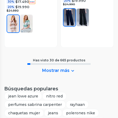
$19.990
20%
$17.490
30%
$24.990
$19.990
20%
$24.990
Has visto
30
de
665
productos
Mostrar más
Búsquedas populares
jean lowe azure
nitro red
perfumes sabrina carpenter
rayhaan
chaquetas mujer
jeans
polerones nike