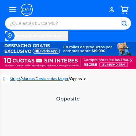
Entregar en Las Condes
Mujer
/
Marcas Destacadas Mujer
/
Opposite
Opposite