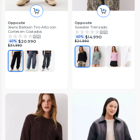
Opposite
Opposite
Jeans Balloon Tiro Alto con
Sweater Trenzado
Cortes en Costados
0
(
0
)
0
(
0
)
$14.990
40%
$20.990
40%
$24.990
$34.990