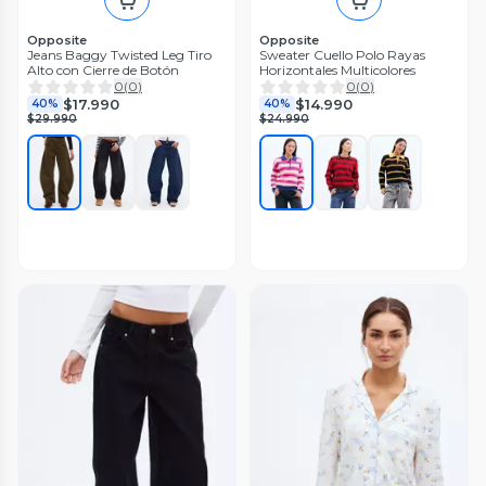
Opposite
Opposite
Jeans Baggy Twisted Leg Tiro
Sweater Cuello Polo Rayas
Alto con Cierre de Botón
Horizontales Multicolores
0
(
0
)
0
(
0
)
$17.990
$14.990
40%
40%
$29.990
$24.990