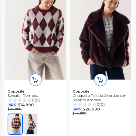
Opposite
Opposite
Sweater Rombos
Chaqueta Peluda Oversize con
Solapas Amplias
0
(
0
)
0
(
0
)
$14.990
40%
$26.990
$24.990
40%
$44.990