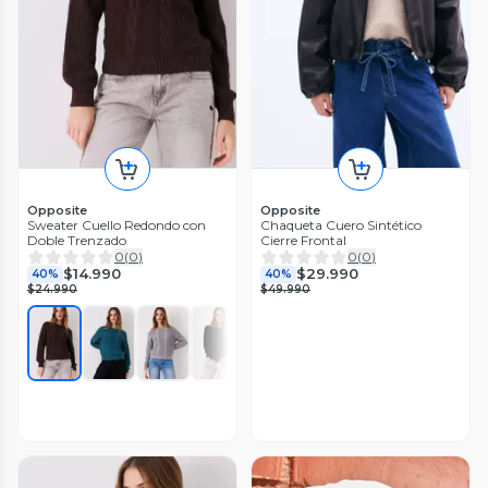
Opposite
Opposite
Sweater Cuello Redondo con
Chaqueta Cuero Sintético
Doble Trenzado
Cierre Frontal
0
(
0
)
0
(
0
)
$14.990
$29.990
40%
40%
$24.990
$49.990