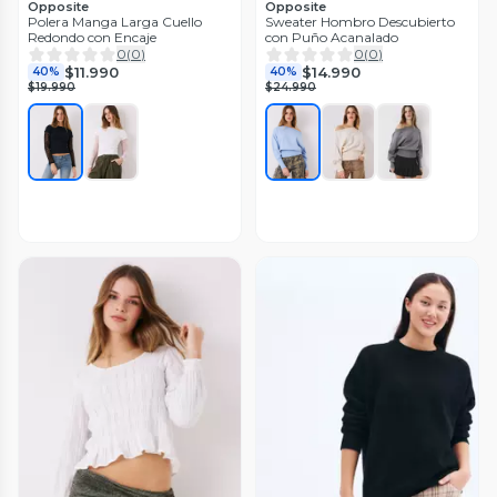
Opposite
Opposite
Polera Manga Larga Cuello
Sweater Hombro Descubierto
Redondo con Encaje
con Puño Acanalado
0
(
0
)
0
(
0
)
$11.990
$14.990
40%
40%
$19.990
$24.990