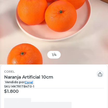
1
/
4
COREL
Naranja Artificial 10cm
Vendido por
Corel
SKU
MK7R1TB4T0-1
$1.800