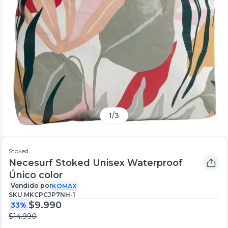
1
/
3
Stoked
Necesurf Stoked Unisex Waterproof
Único color
Vendido por
KOMAX
SKU
MKCPCJP7NH-1
$9.990
33%
$14.990