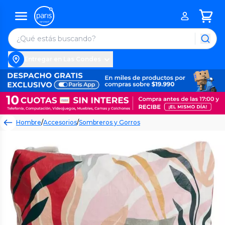
Entregar en Las Condes
Hombre
/
Accesorios
/
Sombreros y Gorros