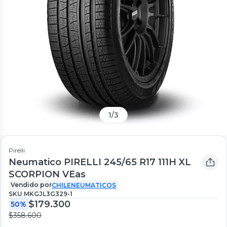
1
/
3
Pirelli
Neumatico PIRELLI 245/65 R17 111H XL
SCORPION VEas
Vendido por
CHILENEUMATICOS
SKU
MKGJL3G329-1
$179.300
50%
$358.600