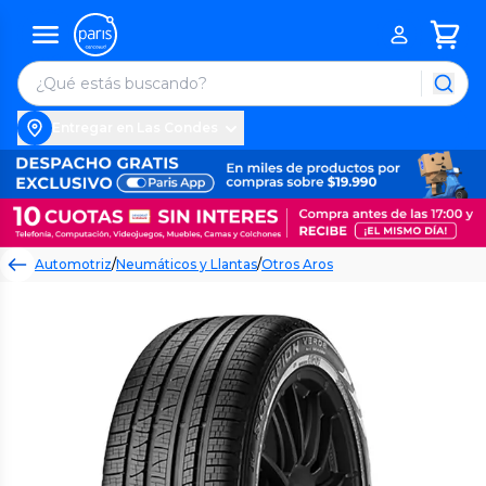
Entregar en Las Condes
Automotriz
/
Neumáticos y Llantas
/
Otros Aros