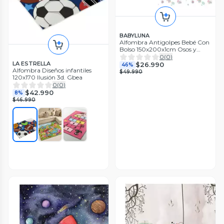
BABYLUNA
Alfombra Antigolpes Bebé Con
Bolso 150x200x1cm Osos y
Viajes
0
(
0
)
LA ESTRELLA
$26.990
46%
Alfombra Diseños infantiles
$49.990
120x170 Ilusión 3d. Gbea
0
(
0
)
$42.990
8%
$46.990