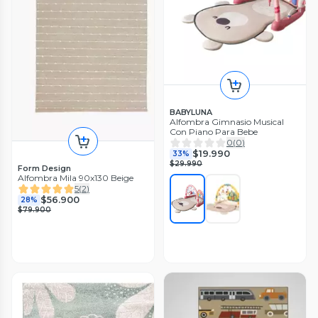
BABYLUNA
Alfombra Gimnasio Musical
Con Piano Para Bebe
0
(
0
)
$19.990
33%
$29.990
Form Design
Alfombra Mila 90x130 Beige
5
(
2
)
$56.900
28%
$79.900