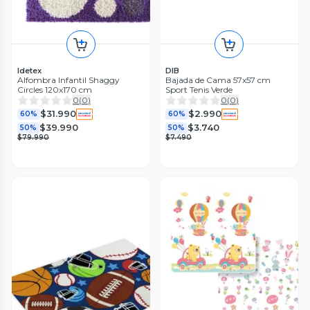
Idetex
DIB
Alfombra Infantil Shaggy
Bajada de Cama 57x57 cm
Circles 120x170 cm
Sport Tenis Verde
0
(
0
)
0
(
0
)
$31.990
$2.990
60%
60%
$39.990
$3.740
50%
50%
$79.990
$7.490