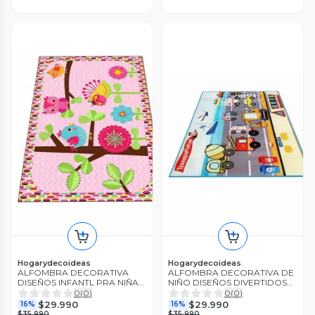
Hogarydecoideas
Hogarydecoideas
ALFOMBRA DECORATIVA
ALFOMBRA DECORATIVA DE
DISEÑOS INFANTL PRA NIÑAS
NIÑO DISEÑOS DIVERTIDOS
Y NIÑOS 120X160 CM WM
120X180 CM WM
0
(
0
)
0
(
0
)
$29.990
$29.990
16%
16%
$35.990
$35.990