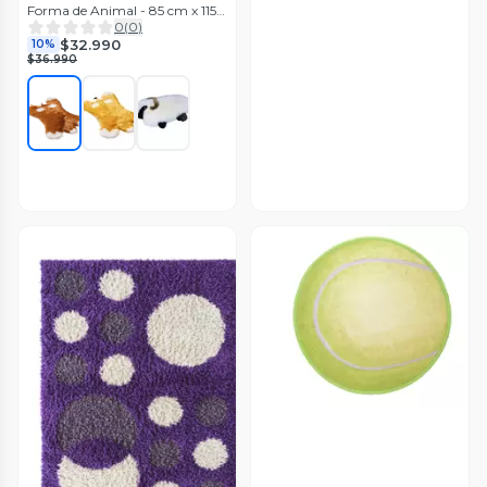
Forma de Animal - 85 cm x 115
cm TF
0
(
0
)
$32.990
10%
$36.990