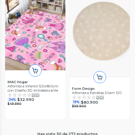
IMAC Hogar
Alfombra infantil 120x180cm
Form Design
con Diseño 3D Antideslizante
Alfombra Estrellas Diam 120
0
(
0
)
0
(
0
)
$32.990
34%
$80.900
19%
$49.990
$99.900
Has visto
30
de
272
productos