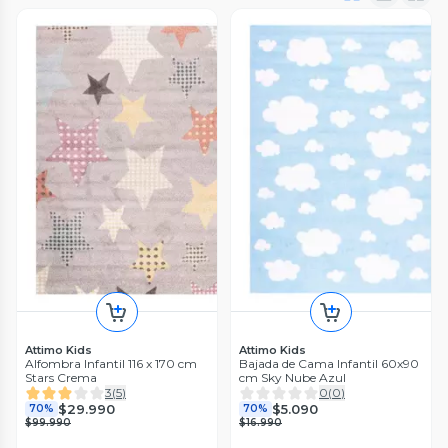
Attimo Kids
Attimo Kids
Alfombra Infantil 116 x 170 cm
Bajada de Cama Infantil 60x90
Stars Crema
cm Sky Nube Azul
3
(
5
)
0
(
0
)
$29.990
$5.090
70%
70%
$99.990
$16.990