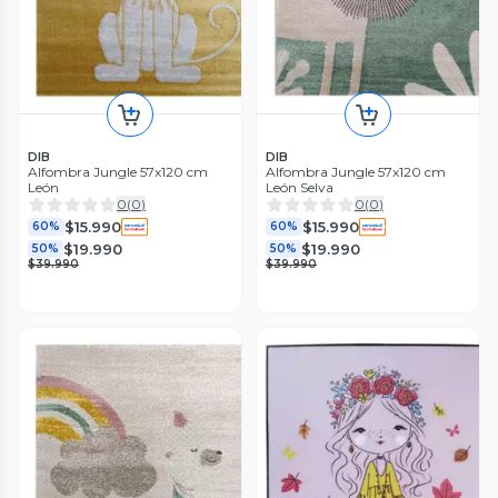
DIB
DIB
Alfombra Jungle 57x120 cm
Alfombra Jungle 57x120 cm
León
León Selva
0
(
0
)
0
(
0
)
$15.990
$15.990
60%
60%
$19.990
$19.990
50%
50%
$39.990
$39.990