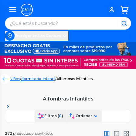
Entregar en Las Condes
Niños
/
dormitorio-infantil
/
Alfombras Infantiles
Alfombras Infantiles
Filtros (
0
)
Ordenar
272
productos encontrados