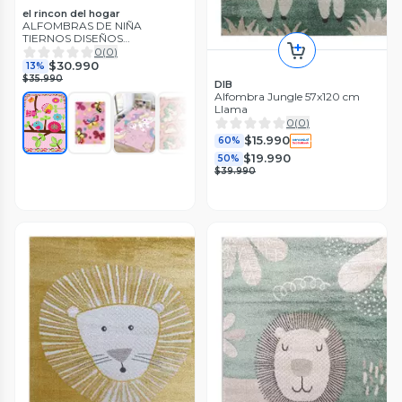
el rincon del hogar
ALFOMBRAS DE NIÑA
TIERNOS DISEÑOS
DECORATIVO 120X160 CM
0
(
0
)
WM
$30.990
13%
$35.990
DIB
Alfombra Jungle 57x120 cm
Llama
0
(
0
)
$15.990
60%
$19.990
50%
$39.990