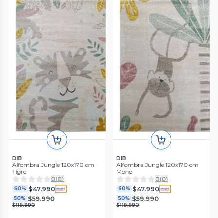
DIB
DIB
Alfombra Jungle 120x170 cm
Alfombra Jungle 120x170 cm
Tigre
Mono
0
(
0
)
0
(
0
)
$47.990
$47.990
60%
60%
$59.990
$59.990
50%
50%
$119.990
$119.990