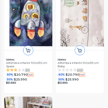
Idetex
Idetex
Alfombra Infantil 100x133 cm
Alfombra Infantil 100x133 cm
Space
Baby
3
(
1
)
0
(
0
)
$20.790
$20.790
60%
60%
$25.990
$25.990
50%
50%
$51.990
$51.990