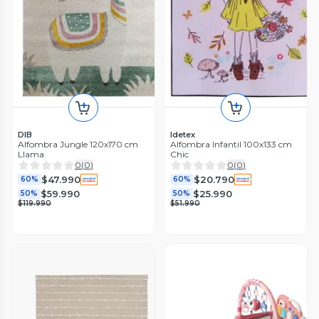
DIB
Idetex
Alfombra Jungle 120x170 cm
Alfombra Infantil 100x133 cm
Llama
Chic
0
(
0
)
0
(
0
)
$47.990
$20.790
60%
60%
$59.990
$25.990
50%
50%
$119.990
$51.990