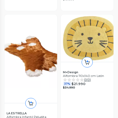
M+Design
Alfombra 110x140 cm León
0
(
0
)
$21.990
37%
$34.990
LA ESTRELLA
Alfombra Infantil Peludita