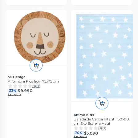
M+Design
Alfombra Kids león 75x75 cm
0
(
0
)
$9.990
33%
$14.990
Attimo Kids
Bajada de Cama Infantil 60x90
cm Sky Estrella Azul
0
(
0
)
$5.090
70%
$16.990