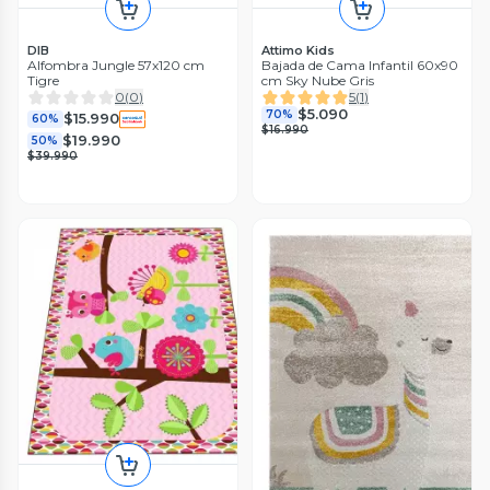
DIB
Attimo Kids
Alfombra Jungle 57x120 cm
Bajada de Cama Infantil 60x90
Tigre
cm Sky Nube Gris
0
(
0
)
5
(
1
)
$5.090
70%
$15.990
60%
$16.990
$19.990
50%
$39.990