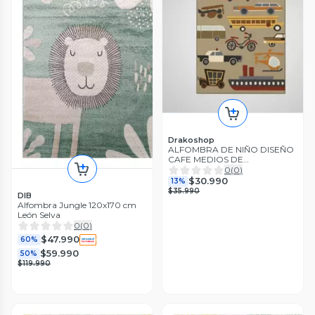
Drakoshop
ALFOMBRA DE NIÑO DISEÑO
CAFE MEDIOS DE
TRANSPORTE 120X160 CM
0
(
0
)
WM
$30.990
13%
$35.990
DIB
Alfombra Jungle 120x170 cm
León Selva
0
(
0
)
$47.990
60%
$59.990
50%
$119.990