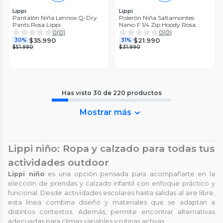
Lippi
Lippi
Pantalón Niña Lennox Q-Dry
Polerón Niña Saltamontes
Pants Rosa Lippi
Nano-F 1/4 Zip Hoody Rosa
Lippi
0
(
0
)
0
(
0
)
$35.990
$21.990
30%
31%
$51.990
$31.990
Has visto
30
de
220
productos
Mostrar más
Lippi niño: Ropa y calzado para todas tus
actividades outdoor
Lippi niño
es una opción pensada para acompañarte en la
elección de prendas y calzado infantil con enfoque práctico y
funcional. Desde actividades escolares hasta salidas al aire libre,
esta línea combina diseño y materiales que se adaptan a
distintos contextos. Además, permite encontrar alternativas
adecuadas para climas variables y rutinas activas.