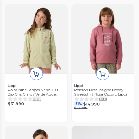
Lippi
Lippi
Polar Niña Stripes Nano-F Full
Polerón Niña Insigne Hoody
Zip Gris Claro / Verde Agua
Sweatshirt Rosa Oscuro Lippi
Lippi V26
0
(
0
)
0
(
0
)
$31.990
$14.990
31%
$21.990