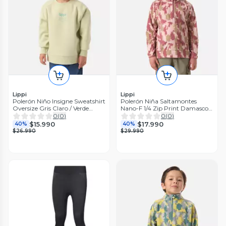
Lippi
Lippi
Polerón Niño Insigne Sweatshirt
Polerón Niña Saltamontes
Oversize Gris Claro / Verde
Nano-F 1/4 Zip Print Damasco
Agua Lippi
Lippi V26
0
(
0
)
0
(
0
)
$15.990
$17.990
40%
40%
$26.990
$29.990