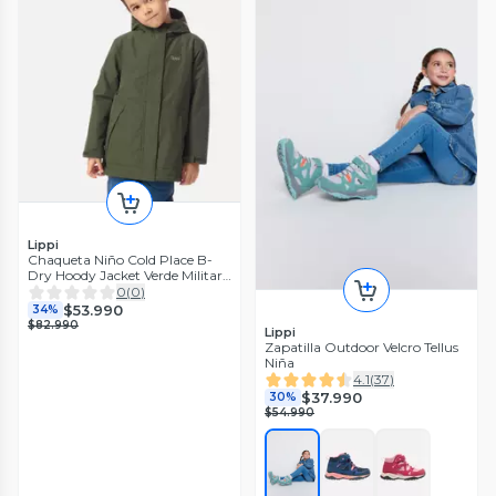
Lippi
Chaqueta Niño Cold Place B-
Dry Hoody Jacket Verde Militar
Lippi I26
0
(
0
)
$53.990
34%
$82.990
Lippi
Zapatilla Outdoor Velcro Tellus
Niña
4.1
(
37
)
$37.990
30%
$54.990