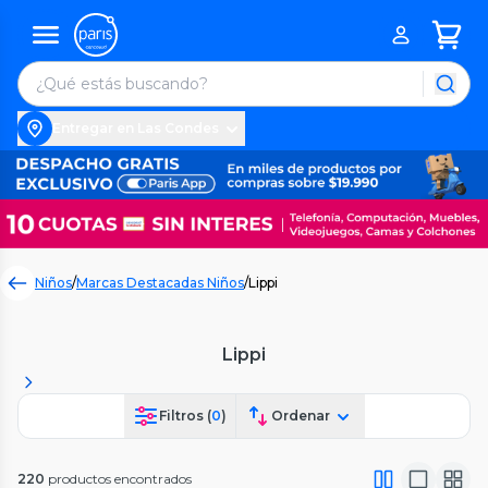
Entregar en Las Condes
Niños
/
Marcas Destacadas Niños
/
Lippi
Lippi
Filtros (
0
)
Ordenar
220
productos encontrados