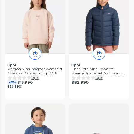
Lippi
Lippi
Polerón Niña Insigne Sweatshirt
Chaqueta Niña Bewarm
Oversize Damasco Lippi V26
Steam-Pro Jacket Azul Marino
Lippi
0
(
0
)
0
(
0
)
$82.990
$15.990
40%
$26.990