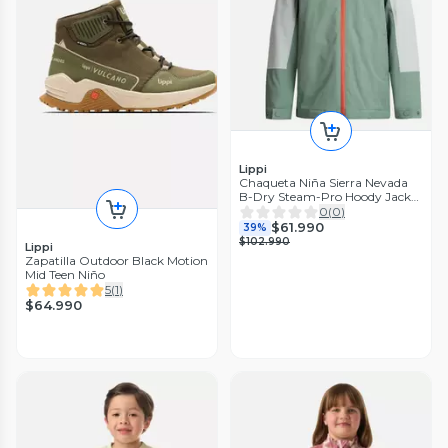
Lippi
Chaqueta Niña Sierra Nevada
B-Dry Steam-Pro Hoody Jacket
Verde Botella/Jade Lippi
0
(
0
)
$61.990
39%
$102.990
Lippi
Zapatilla Outdoor Black Motion
Mid Teen Niño
5
(
1
)
$64.990