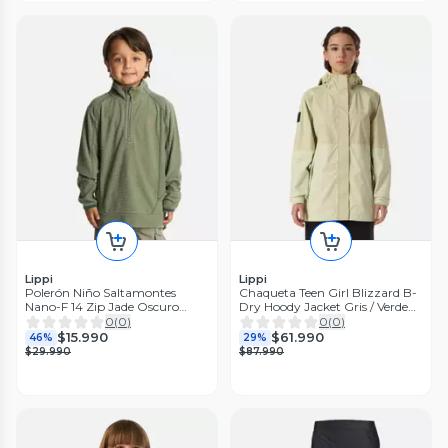
Lippi
Lippi
Polerón Niño Saltamontes
Chaqueta Teen Girl Blizzard B-
Nano-F 14 Zip Jade Oscuro
Dry Hoody Jacket Gris / Verde
Lippi I25
Lippi V26
0
(
0
)
0
(
0
)
$15.990
$61.990
46%
29%
$29.990
$87.990