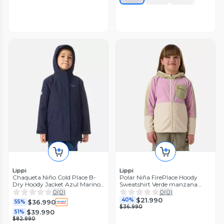
Lippi
Lippi
Chaqueta Niño Cold Place B-
Polar Niña FirePlace Hoody
Dry Hoody Jacket Azul Marino
Sweatshirt Verde manzana
Lippi I26
Lippi
0
(
0
)
0
(
0
)
$21.990
40%
$36.990
55%
$36.990
$39.990
51%
$82.990