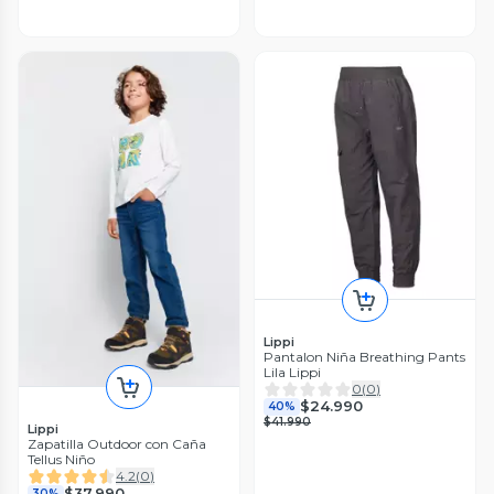
Lippi
Pantalon Niña Breathing Pants
Lila Lippi
0
(
0
)
$24.990
40%
$41.990
Lippi
Zapatilla Outdoor con Caña
Tellus Niño
4.2
(
0
)
$37.990
30%