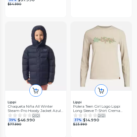
$54.990
Lippi
Lippi
Chaqueta Niña All Winter
Polera Teen Girl Logo Lippi
Steam-Pro Hoody Jacket Azul
Long Sleeve T-Shirt Crema
Marino Lippi I26
Lippi
0
(
0
)
0
(
0
)
$46.990
$14.990
39%
37%
$77.990
$23.990