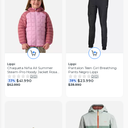
Lippi
Lippi
Chaqueta Niña All Summer
Pantalon Teen Girl Breathing
Steam-Pro Hoody Jacket Rosa
Pants Negro Lippi
Oscuro Lippi
0
(
0
)
0
(
0
)
$41.990
$23.990
33%
38%
$62.990
$38.990