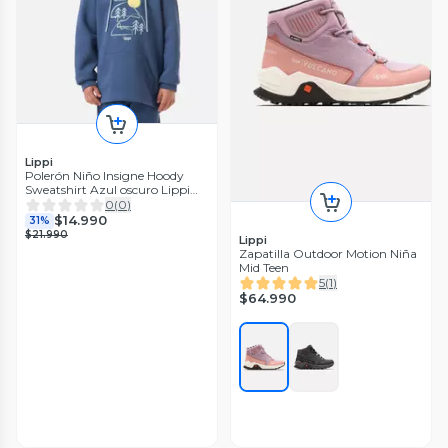
Lippi
Polerón Niño Insigne Hoody
Sweatshirt Azul oscuro Lippi
V26
0
(
0
)
$14.990
31%
$21.990
Lippi
Zapatilla Outdoor Motion Niña
Mid Teen
5
(
1
)
$64.990