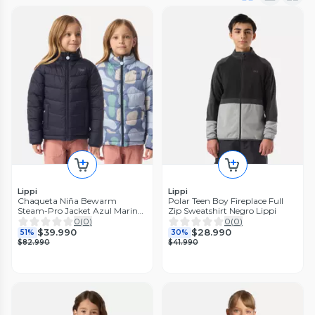
Lippi
Lippi
Chaqueta Niña Bewarm
Polar Teen Boy Fireplace Full
Steam-Pro Jacket Azul Marino
Zip Sweatshirt Negro Lippi
Lippi I26
0
(
0
)
0
(
0
)
$39.990
$28.990
51%
30%
$82.990
$41.990