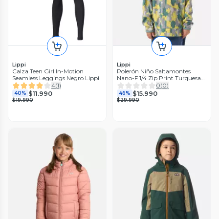
Lippi
Lippi
Calza Teen Girl In-Motion
Polerón Niño Saltamontes
Seamless Leggings Negro Lippi
Nano-F 1/4 Zip Print Turquesa
Lippi V26
4
(
1
)
0
(
0
)
$11.990
$15.990
40%
46%
$19.990
$29.990