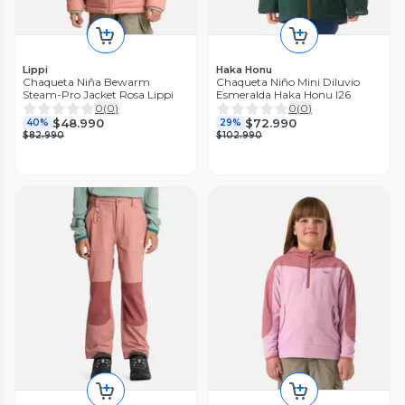
Lippi
Haka Honu
Chaqueta Niña Bewarm
Chaqueta Niño Mini Diluvio
Steam-Pro Jacket Rosa Lippi
Esmeralda Haka Honu I26
0
(
0
)
0
(
0
)
$48.990
$72.990
40%
29%
$82.990
$102.990