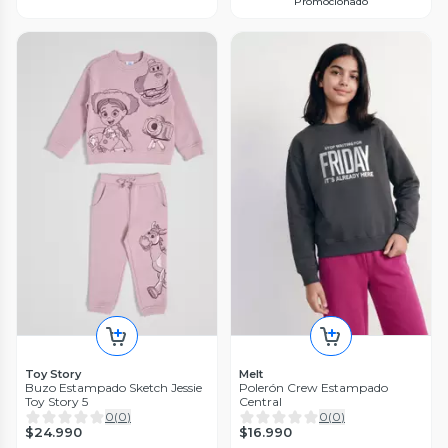
Promocionado
Toy Story
Melt
Buzo Estampado Sketch Jessie
Polerón Crew Estampado
Toy Story 5
Central
0
(
0
)
0
(
0
)
$24.990
$16.990