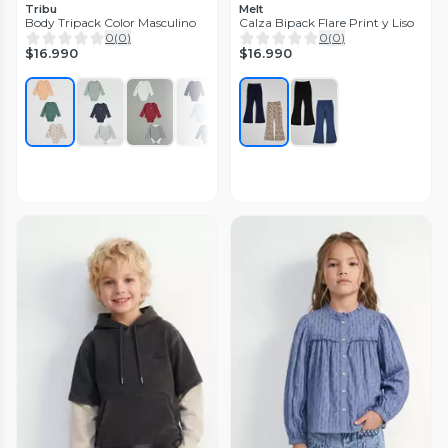
Tribu
Melt
Body Tripack Color Masculino
Calza Bipack Flare Print y Liso
0
(
0
)
0
(
0
)
$16.990
$16.990