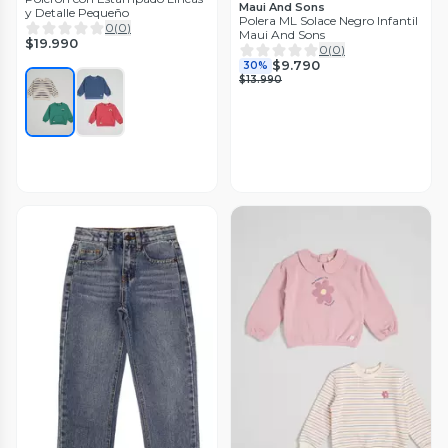
Maui And Sons
y Detalle Pequeño
Polera ML Solace Negro Infantil
0
(
0
)
Maui And Sons
$19.990
0
(
0
)
$9.790
30%
$13.990