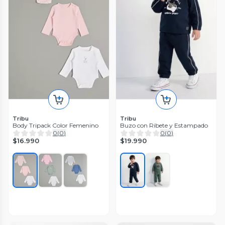
Tribu
Tribu
Body Tripack Color Femenino
Buzo con Ribete y Estampado
0
(
0
)
0
(
0
)
$16.990
$19.990