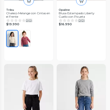
Tribu
Opaline
Chaleco Melange con Cintas en
Blusa Estampado Liberty
el Frente
Cuello con Picueta
0
(
0
)
0
(
0
)
$19.990
$16.990