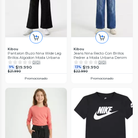
Kibou
Kibou
Pantalon Buzo Nina Wide Leg
Jeans Nina Recto Con Brillos
Brillos Algodon Moda Urbana
Pedrer a Moda Urbana Denim
0
(
0
)
0
(
0
)
$19.990
$19.990
9%
13%
$21.990
$22.990
Promocionado
Promocionado