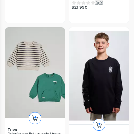
0
(
0
)
$21.990
Tribu
Polerón con Estampado Líneas