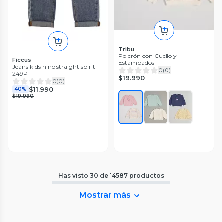
Tribu
Polerón con Cuello y
Ficcus
Estampados
Jeans kids niño straight spirit
0
(
0
)
249P
$19.990
0
(
0
)
$11.990
40%
$19.990
Has visto
30
de
14587
productos
Mostrar más