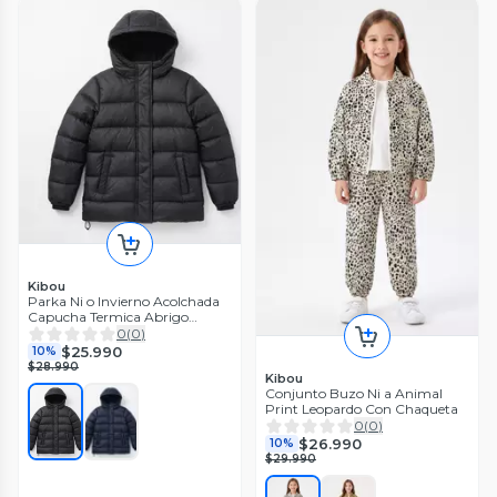
Kibou
Parka Ni o Invierno Acolchada
Capucha Termica Abrigo
Escolar
0
(
0
)
$25.990
10%
$28.990
Kibou
Conjunto Buzo Ni a Animal
Print Leopardo Con Chaqueta
0
(
0
)
$26.990
10%
$29.990