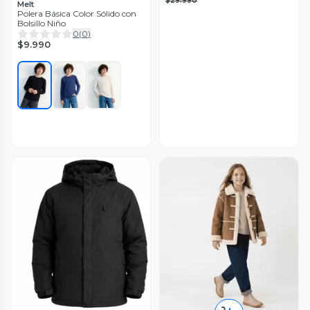
$29.990
Melt
Polera Básica Color Sólido con
Bolsillo Niño
0
(
0
)
$9.990