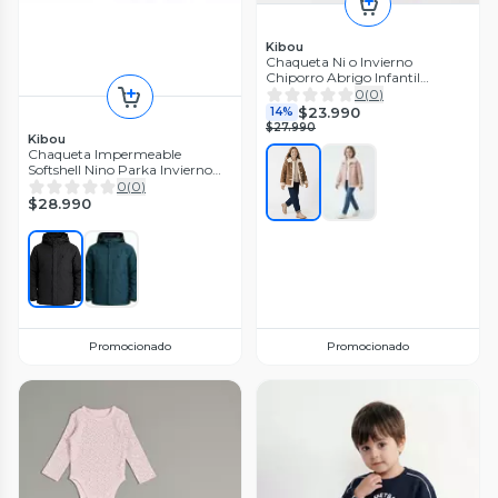
Kibou
Chaqueta Ni o Invierno
Chiporro Abrigo Infantil
Forrado
0
(
0
)
$23.990
14%
$27.990
Kibou
Chaqueta Impermeable
Softshell Nino Parka Invierno
Termica
0
(
0
)
$28.990
Promocionado
Promocionado