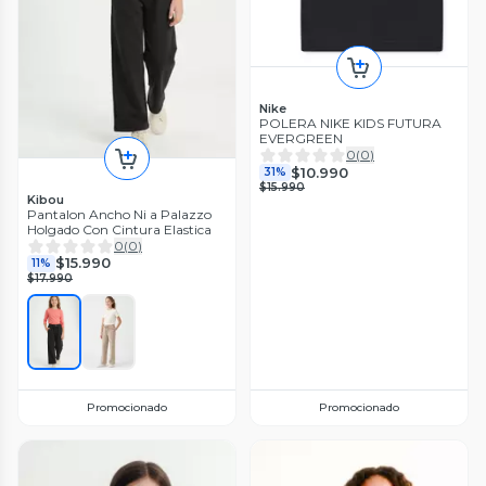
Nike
POLERA NIKE KIDS FUTURA
EVERGREEN
0
(
0
)
$10.990
31%
$15.990
Kibou
Pantalon Ancho Ni a Palazzo
Holgado Con Cintura Elastica
0
(
0
)
$15.990
11%
$17.990
Promocionado
Promocionado