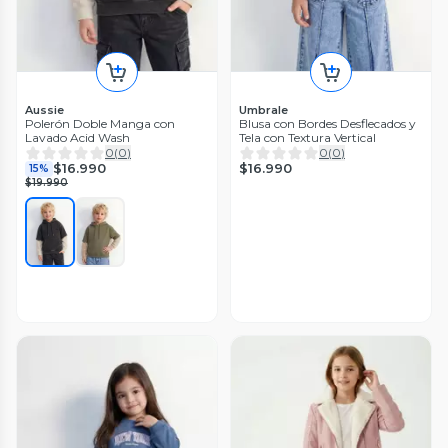
Aussie
Umbrale
Polerón Doble Manga con
Blusa con Bordes Desflecados y
Lavado Acid Wash
Tela con Textura Vertical
0
(
0
)
0
(
0
)
$16.990
$16.990
15%
$19.990