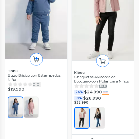
Tribu
Kibou
Buzo Básico con Estampados
Chaquetas Aviadora de
Niña
Ecocuero con Polar para Niños
0
(
0
)
0
(
0
)
$19.990
$24.990
24%
$26.990
18%
$32.990