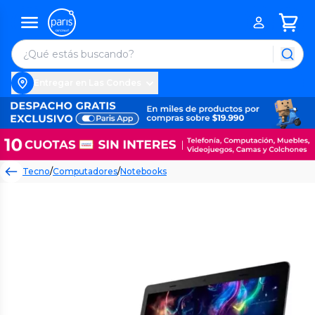
Entregar en Las Condes
Tecno
/
Computadores
/
Notebooks