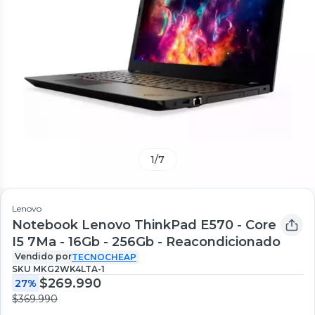
1
/
7
Lenovo
Notebook Lenovo ThinkPad E570 - Core
I5 7Ma - 16Gb - 256Gb - Reacondicionado
Vendido por
TECNOCHEAP
SKU
MKG2WK4LTA-1
$269.990
27%
$369.990