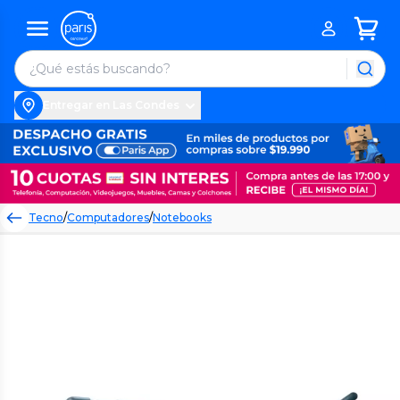
Entregar en Las Condes
Tecno
/
Computadores
/
Notebooks