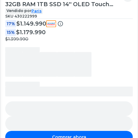
32GB RAM 1TB SSD 14'' OLED Touch
60Hz + Lápiz
Vendido por
Paris
SKU
430222999
$1.149.990
17%
$1.179.990
15%
$1.399.990
Comprar ahora