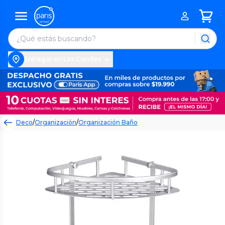
Entregar en Las Condes
Deco
/
Organización
/
Organización Baño