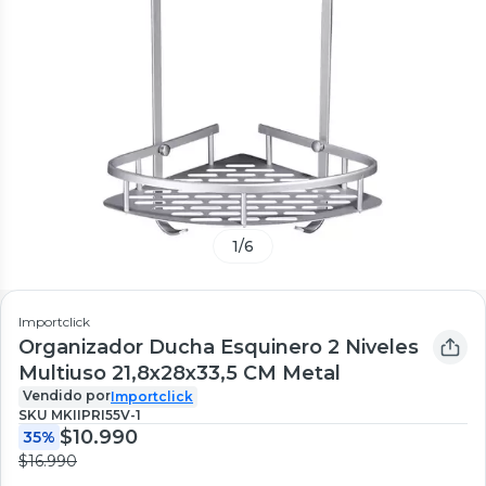
1
/
6
Importclick
Organizador Ducha Esquinero 2 Niveles
Multiuso 21,8x28x33,5 CM Metal
Vendido por
Importclick
SKU
MKIIPRI55V-1
$10.990
35%
$16.990