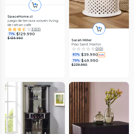
SpaceHome.cl
juego de terraza woven living
de rattan cafe
3.5
(
2
)
$129.990
71%
$459.990
Sarah Miller
Piso Saint Martin
0
(
0
)
$39.990
83%
$49.990
79%
$239.990