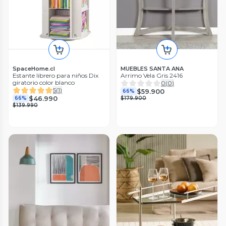
SpaceHome.cl
MUEBLES SANTA ANA
Estante librero para niños Dix
Arrimo Vela Gris 2416
giratorio color blanco
0
(
0
)
5
(
1
)
$59.900
66%
$46.990
66%
$179.900
$139.990