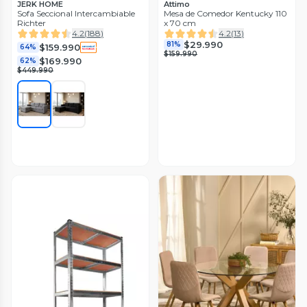
JERK HOME
Attimo
Sofa Seccional Intercambiable
Mesa de Comedor Kentucky 110
Richter
x 70 cm
4.2
(
188
)
4.2
(
13
)
$29.990
81%
$159.990
64%
$159.990
$169.990
62%
$449.990