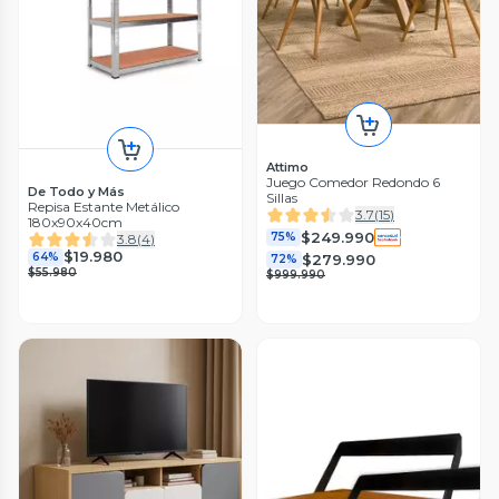
Attimo
Juego Comedor Redondo 6
De Todo y Más
Sillas
Repisa Estante Metálico
3.7
(
15
)
180x90x40cm
$249.990
75%
3.8
(
4
)
$19.980
64%
$279.990
72%
$55.980
$999.990