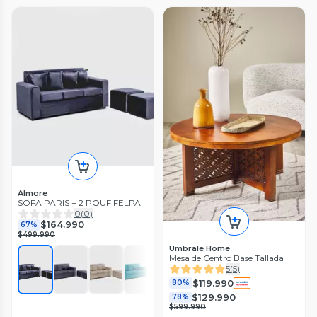
Almore
SOFA PARIS + 2 POUF FELPA
0
(
0
)
$164.990
67%
$499.990
Umbrale Home
Mesa de Centro Base Tallada
5
(
5
)
$119.990
80%
$129.990
78%
$599.990