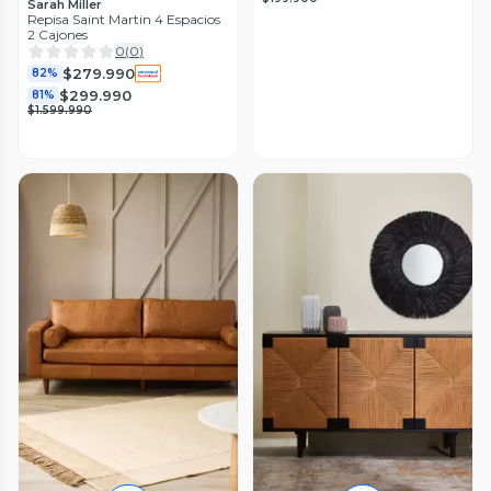
Sarah Miller
Repisa Saint Martin 4 Espacios
2 Cajones
0
(
0
)
$279.990
82%
$299.990
81%
$1.599.990