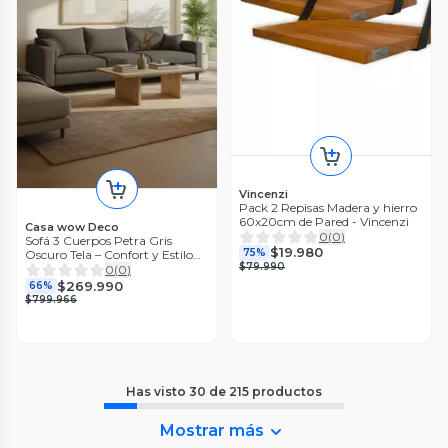
Vincenzi
Pack 2 Repisas Madera y hierro
60x20cm de Pared - Vincenzi
Casa wow Deco
0
(
0
)
Sofá 3 Cuerpos Petra Gris
$19.980
75%
Oscuro Tela – Confort y Estilo
$79.990
para tu Hogar
0
(
0
)
$269.990
66%
$799.966
Has visto
30
de
215
productos
Mostrar más