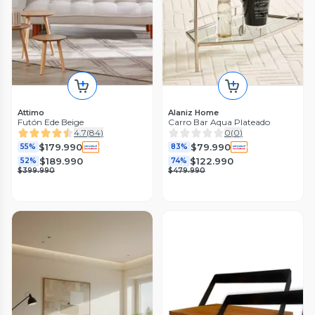
Attimo
Alaniz Home
Futón Ede Beige
Carro Bar Aqua Plateado
4.7
(
84
)
0
(
0
)
$179.990
$79.990
55%
83%
$189.990
$122.990
52%
74%
$399.990
$479.990