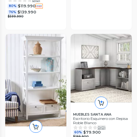
$119.990
80%
$139.990
76%
$599.990
MUEBLES SANTA ANA
Escritorio Esquinero con Repisa
Roble Blanco
0
(
0
)
$79.900
60%
$199.900