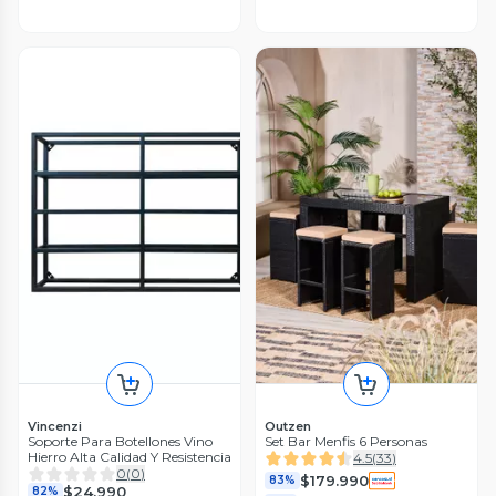
Vincenzi
Outzen
Soporte Para Botellones Vino
Set Bar Menfis 6 Personas
Hierro Alta Calidad Y Resistencia
4.5
(
33
)
0
(
0
)
$179.990
83%
$24.990
82%