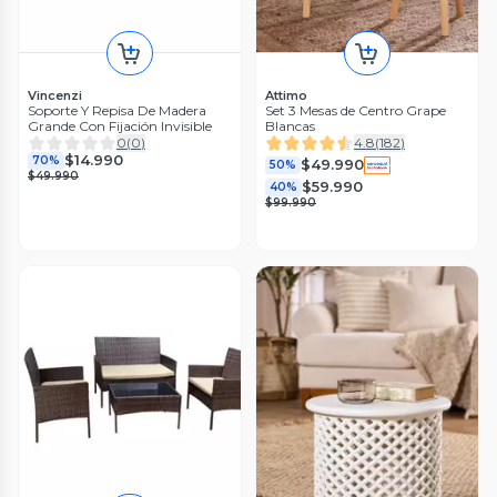
Vincenzi
Attimo
Soporte Y Repisa De Madera
Set 3 Mesas de Centro Grape
Grande Con Fijación Invisible
Blancas
0
(
0
)
4.8
(
182
)
$14.990
70%
$49.990
50%
$49.990
$59.990
40%
$99.990