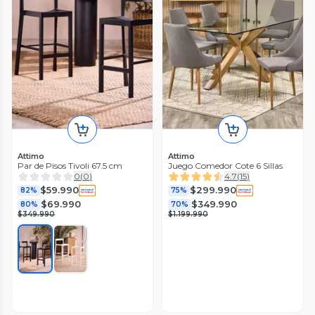
Attimo
Attimo
Par de Pisos Tivoli 67.5 cm
Juego Comedor Cote 6 Sillas
0
(
0
)
4.7
(
15
)
$59.990
$299.990
82%
75%
$69.990
$349.990
80%
70%
$349.990
$1.199.990