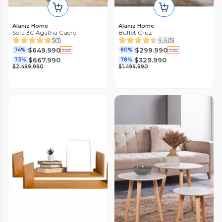
Alaniz Home
Alaniz Home
Sofá 3C Agatha Cuero
Buffet Cruz
5
(
1
)
4.4
(
5
)
$649.990
$299.990
74%
80%
$667.990
$329.990
73%
78%
$2.499.990
$1.499.990