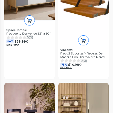
SpaceHome.cl
Rack de tv Denver de 32" a 50"
0
(
0
)
$59.990
64%
$169.990
Vincenzi
Pack 2 Soportes Y Repisas De
Madera Con Hierro Para Pared
0
(
0
)
$14.990
75%
$59.990