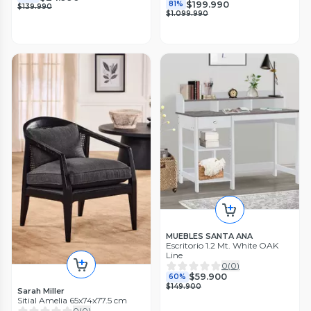
$199.990
81%
$139.990
$1.099.990
MUEBLES SANTA ANA
Escritorio 1.2 Mt. White OAK
Line
0
(
0
)
$59.900
60%
$149.900
Sarah Miller
Sitial Amelia 65x74x77.5 cm
0
(
0
)