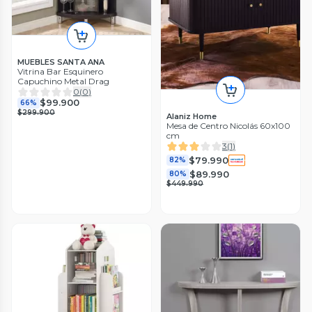
MUEBLES SANTA ANA
Vitrina Bar Esquinero
Capuchino Metal Drag
0
(
0
)
$99.900
66%
$299.900
Alaniz Home
Mesa de Centro Nicolás 60x100
cm
3
(
1
)
$79.990
82%
$89.990
80%
$449.990