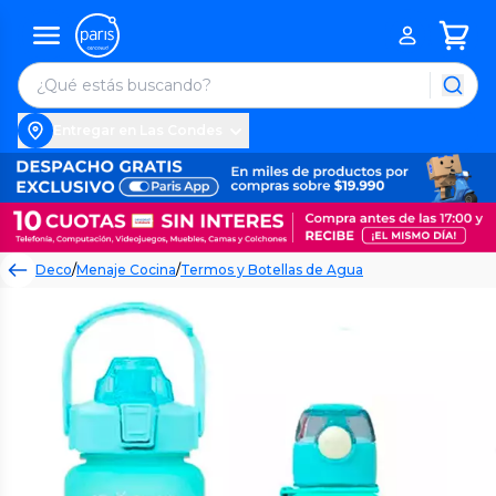
Entregar en Las Condes
Deco
/
Menaje Cocina
/
Termos y Botellas de Agua