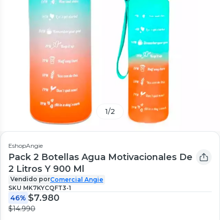
1
/
2
EshopAngie
Pack 2 Botellas Agua Motivacionales De
2 Litros Y 900 Ml
Vendido por
Comercial Angie
SKU
MK7KYCQFT3-1
$7.980
46%
$14.990