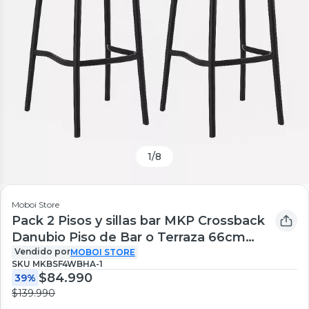
1
/
8
Moboi Store
Pack 2 Pisos y sillas bar MKP Crossback
Danubio Piso de Bar o Terraza 66cm
Negro
Vendido por
MOBOI STORE
SKU
MKBSF4WBHA-1
$84.990
39%
$139.990