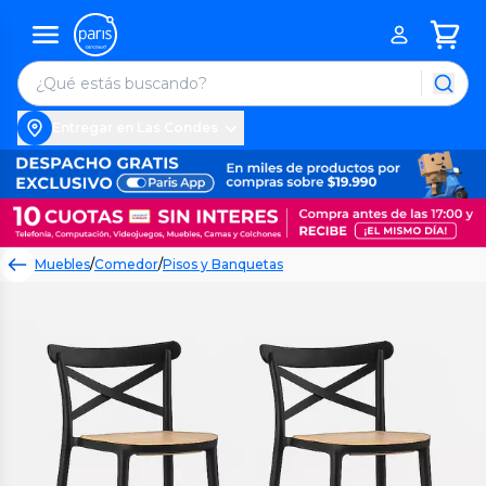
Entregar en Las Condes
Muebles
/
Comedor
/
Pisos y Banquetas