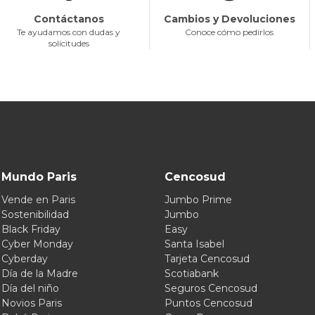
Contáctanos
Cambios y Devoluciones
Te ayudamos con dudas y
Conoce cómo pedirlos
solicitudes
Mundo Paris
Cencosud
Vende en Paris
Jumbo Prime
Sostenibilidad
Jumbo
Black Friday
Easy
Cyber Monday
Santa Isabel
Cyberday
Tarjeta Cencosud
Día de la Madre
Scotiabank
Día del niño
Seguros Cencosud
Novios Paris
Puntos Cencosud