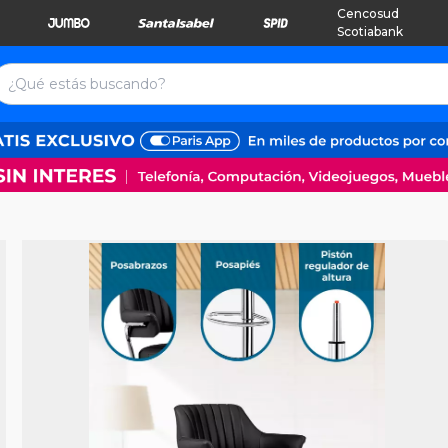
Cencosud
Scotiabank