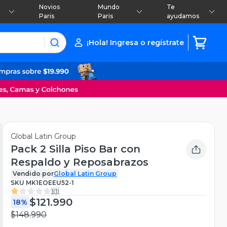
Novios
Mundo
Te
Paris
Paris
ayudamos
¡Hola! Ingresa o regístrate
Global Latin Group
Pack 2 Silla Piso Bar con
Respaldo y Reposabrazos
Vendido por
Global Latin Group
SKU
MK1EOEEU52-1
1
(
1
)
$121.990
18%
$148.990