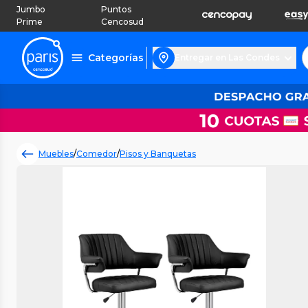
Jumbo
Puntos
Prime
Cencosud
Categorías
Entregar en Las Condes
Muebles
/
Comedor
/
Pisos y Banquetas