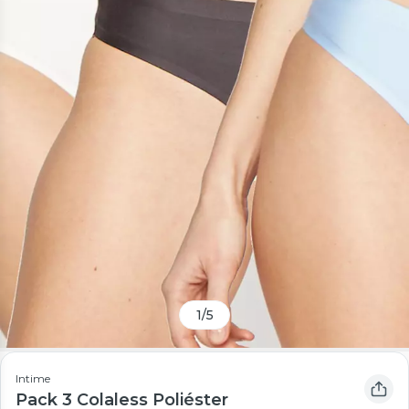
1
/
5
Intime
Pack 3 Colaless Poliéster