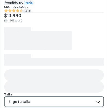
Vendido por
Paris
SKU
102254002
4.3
(
3
)
$13.990
(
$4.663 x un
)
Talla