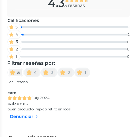
4.3
3 reseñas
Calificaciones
5
1
4
2
3
0
2
0
1
0
Filtrar reseñas por:
5
4
3
2
1
1 de 1 reseña
caro
July 2024
calzones
buen producto, rápido retiro en local
Denunciar