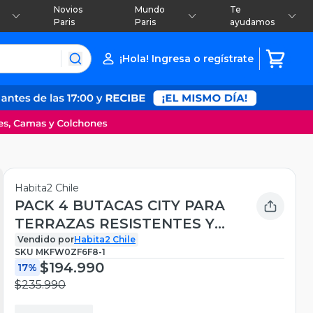
Novios
Mundo
Te
Paris
Paris
ayudamos
¡Hola! Ingresa o regístrate
Habita2 Chile
PACK 4 BUTACAS CITY PARA
TERRAZAS RESISTENTES Y
APILABLES CON
Vendido por
Habita2 Chile
SKU
MKFW0ZF6F8-1
APOYABRAZOS
$194.990
17%
$235.990