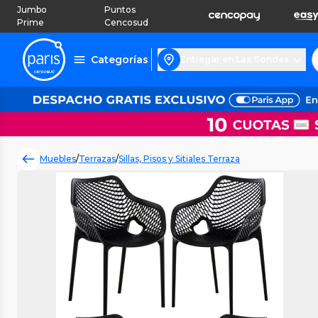
Jumbo
Puntos
Prime
Cencosud
Categorías
Entregar en Las Condes
Muebles
/
Terrazas
/
Sillas, Pisos y Sitiales Terraza