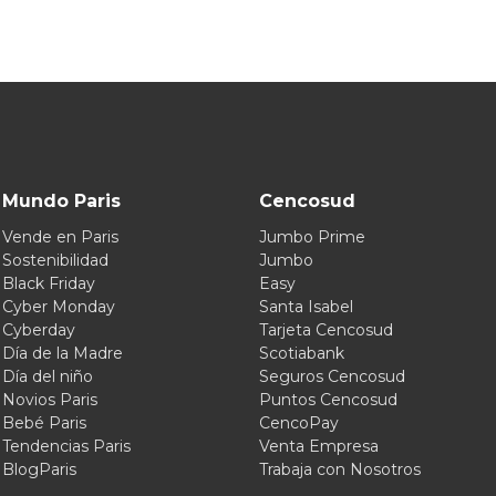
Mundo Paris
Cencosud
Vende en Paris
Jumbo Prime
Sostenibilidad
Jumbo
Black Friday
Easy
Cyber Monday
Santa Isabel
Cyberday
Tarjeta Cencosud
Día de la Madre
Scotiabank
Día del niño
Seguros Cencosud
Novios Paris
Puntos Cencosud
Bebé Paris
CencoPay
Tendencias Paris
Venta Empresa
BlogParis
Trabaja con Nosotros