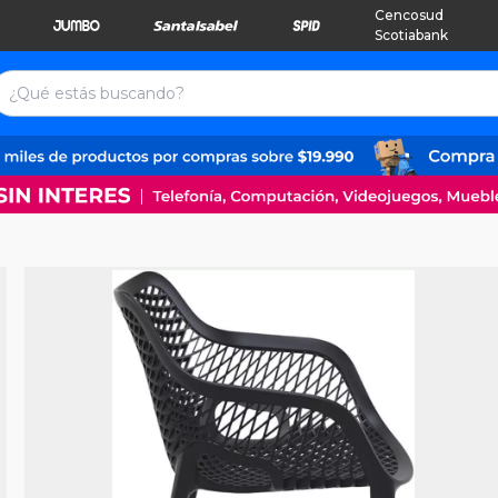
Cencosud
Scotiabank