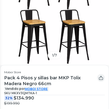
1
/
7
Moboi Store
Pack 4 Pisos y sillas bar MKP Tolix
Madera Negro 66cm
Vendido por
MOBOI STORE
SKU
MKXV3QMTKA-1
$134.990
32%
$199.990