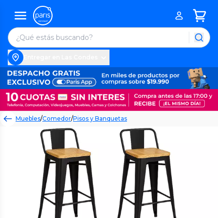
Entregar en Las Condes
Muebles
/
Comedor
/
Pisos y Banquetas