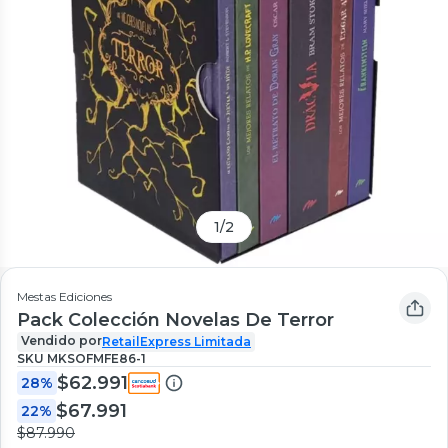
1
/
2
Mestas Ediciones
Pack Colección Novelas De Terror
Vendido por
RetailExpress Limitada
SKU
MKSOFMFE86-1
$62.991
28%
$67.991
22%
$87.990