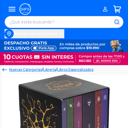
Entregar en Las Condes
Nuevas Categorías
/
Librería
/
Libros Especializados